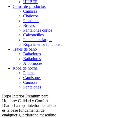
HUBER
Gama-de-productos
Camisas
Chalecos
Picaduras
Breves
Pantalones cortos
Calzoncillos
Pantalones largos
Ropa interior funcional
Trajes de baño
Bañadores
Bañadores
Albornoces
Ropa de noche
Pijama
Camisones
Camisas
Pantalones
Ropa Interior Premium para
Hombre: Calidad y Confort
Diario La ropa interior de calidad
es la base fundamental de
cualquier guardarropa masculino.