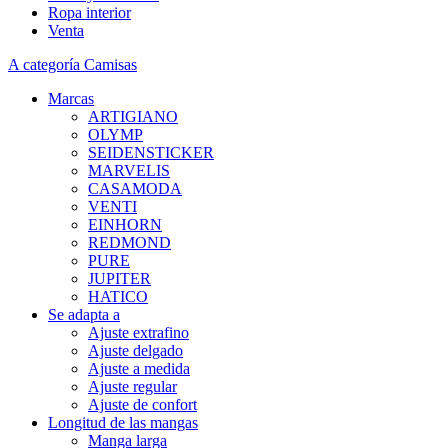
Ropa interior
Venta
A categoría Camisas
Marcas
ARTIGIANO
OLYMP
SEIDENSTICKER
MARVELIS
CASAMODA
VENTI
EINHORN
REDMOND
PURE
JUPITER
HATICO
Se adapta a
Ajuste extrafino
Ajuste delgado
Ajuste a medida
Ajuste regular
Ajuste de confort
Longitud de las mangas
Manga larga