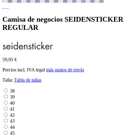
Camisa de negocios SEIDENSTICKER
REGULAR
59,95 €
Precios incl. IVA legal
más gastos de envío
Talla:
Tabla de tallas
38
39
40
41
42
43
44
45