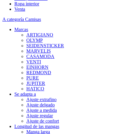
Ropa interior
Venta
A categoría Camisas
Marcas
ARTIGIANO
OLYMP
SEIDENSTICKER
MARVELIS
CASAMODA
VENTI
EINHORN
REDMOND
PURE
JUPITER
HATICO
Se adapta a
Ajuste extrafino
Ajuste delgado
Ajuste a medida
Ajuste regular
Ajuste de confort
Longitud de las mangas
Manga larga