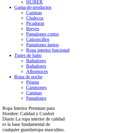
HUBER
Gama-de-productos
Camisas
Chalecos
Picaduras
Breves
Pantalones cortos
Calzoncillos
Pantalones largos
Ropa interior funcional
Trajes de baño
Bañadores
Bañadores
Albornoces
Ropa de noche
Pijama
Camisones
Camisas
Pantalones
Ropa Interior Premium para
Hombre: Calidad y Confort
Diario La ropa interior de calidad
es la base fundamental de
cualquier guardarropa masculino.