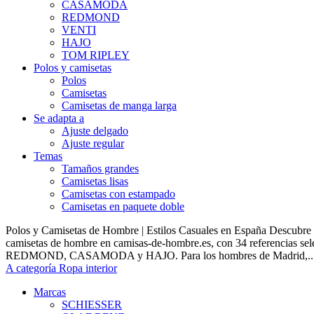
CASAMODA
REDMOND
VENTI
HAJO
TOM RIPLEY
Polos y camisetas
Polos
Camisetas
Camisetas de manga larga
Se adapta a
Ajuste delgado
Ajuste regular
Temas
Tamaños grandes
Camisetas lisas
Camisetas con estampado
Camisetas en paquete doble
Polos y Camisetas de Hombre | Estilos Casuales en España Descubre 
camisetas de hombre en camisas-de-hombre.es, con 34 referencias s
REDMOND, CASAMODA y HAJO. Para los hombres de Madrid,..
A categoría Ropa interior
Marcas
SCHIESSER