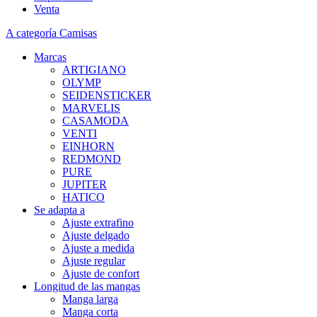
Venta
A categoría Camisas
Marcas
ARTIGIANO
OLYMP
SEIDENSTICKER
MARVELIS
CASAMODA
VENTI
EINHORN
REDMOND
PURE
JUPITER
HATICO
Se adapta a
Ajuste extrafino
Ajuste delgado
Ajuste a medida
Ajuste regular
Ajuste de confort
Longitud de las mangas
Manga larga
Manga corta