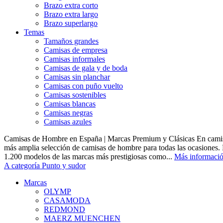
Brazo extra corto
Brazo extra largo
Brazo superlargo
Temas
Tamaños grandes
Camisas de empresa
Camisas informales
Camisas de gala y de boda
Camisas sin planchar
Camisas con puño vuelto
Camisas sostenibles
Camisas blancas
Camisas negras
Camisas azules
Camisas de Hombre en España | Marcas Premium y Clásicas En camis
más amplia selección de camisas de hombre para todas las ocasiones.
1.200 modelos de las marcas más prestigiosas como...
Más informaci
A categoría Punto y sudor
Marcas
OLYMP
CASAMODA
REDMOND
MAERZ MUENCHEN