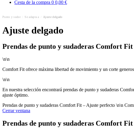
Cesta de la compra
0
0,00 €
Punto y sudor
/
Se adapta a
/
Ajuste delgado
Ajuste delgado
Prendas de punto y sudaderas Comfort Fit 
\n\n
Comfort Fit ofrece máxima libertad de movimiento y un corte generos
\n\n
En nuestra selección encontrará prendas de punto y sudaderas Comfor
ajuste óptimo.
Prendas de punto y sudaderas Comfort Fit – Ajuste perfecto \n\n Comf
Cerrar ventana
Prendas de punto y sudaderas Comfort Fit 