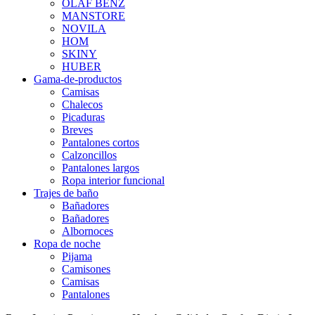
OLAF BENZ
MANSTORE
NOVILA
HOM
SKINY
HUBER
Gama-de-productos
Camisas
Chalecos
Picaduras
Breves
Pantalones cortos
Calzoncillos
Pantalones largos
Ropa interior funcional
Trajes de baño
Bañadores
Bañadores
Albornoces
Ropa de noche
Pijama
Camisones
Camisas
Pantalones