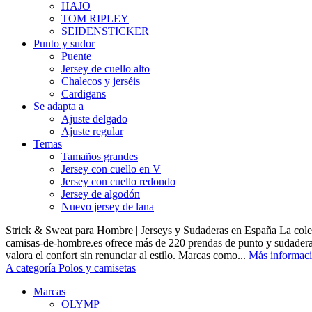
HAJO
TOM RIPLEY
SEIDENSTICKER
Punto y sudor
Puente
Jersey de cuello alto
Chalecos y jerséis
Cardigans
Se adapta a
Ajuste delgado
Ajuste regular
Temas
Tamaños grandes
Jersey con cuello en V
Jersey con cuello redondo
Jersey de algodón
Nuevo jersey de lana
Strick & Sweat para Hombre | Jerseys y Sudaderas en España La cole
camisas-de-hombre.es ofrece más de 220 prendas de punto y sudadera
valora el confort sin renunciar al estilo. Marcas como...
Más informac
A categoría Polos y camisetas
Marcas
OLYMP