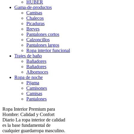
HUBER
Gama-de-productos
Camisas
Chalecos
Picaduras
Breves
Pantalones cortos
Calzoncillos
Pantalones largos
Ropa interior funcional
Trajes de baño
Bañadores
Bañadores
Albornoces
Ropa de noche
Pijama
Camisones
Camisas
Pantalones
Ropa Interior Premium para
Hombre: Calidad y Confort
Diario La ropa interior de calidad
es la base fundamental de
cualquier guardarropa masculino.