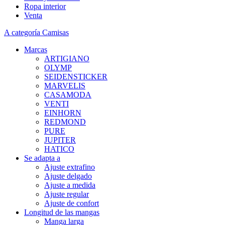
Ropa interior
Venta
A categoría Camisas
Marcas
ARTIGIANO
OLYMP
SEIDENSTICKER
MARVELIS
CASAMODA
VENTI
EINHORN
REDMOND
PURE
JUPITER
HATICO
Se adapta a
Ajuste extrafino
Ajuste delgado
Ajuste a medida
Ajuste regular
Ajuste de confort
Longitud de las mangas
Manga larga