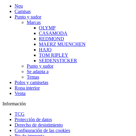
Neu
Camisas
Punto y sudor
Marcas
OLYMP
CASAMODA
REDMOND
MAERZ MUENCHEN
HAJO
TOM RIPLEY
SEIDENSTICKER
Punto y sudor
Se adapta a
Temas
Polos y camisetas
Ropa interior
Venta
Información
TCG
Protección de datos
Derecho de desistimiento
Configuración de las cookies
Pie de imprenta