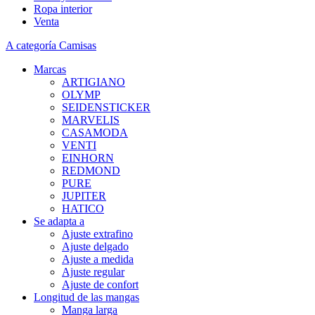
Ropa interior
Venta
A categoría Camisas
Marcas
ARTIGIANO
OLYMP
SEIDENSTICKER
MARVELIS
CASAMODA
VENTI
EINHORN
REDMOND
PURE
JUPITER
HATICO
Se adapta a
Ajuste extrafino
Ajuste delgado
Ajuste a medida
Ajuste regular
Ajuste de confort
Longitud de las mangas
Manga larga