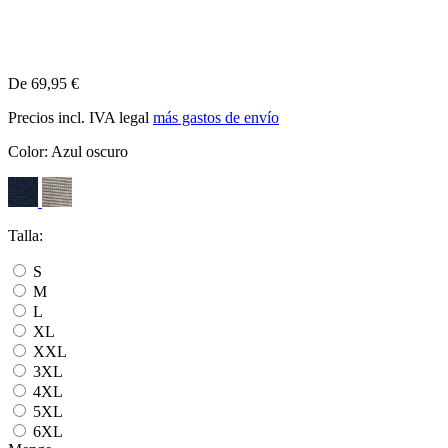
De 69,95 €
Precios incl. IVA legal
más gastos de envío
Color:
Azul oscuro
Talla:
S
M
L
XL
XXL
3XL
4XL
5XL
6XL