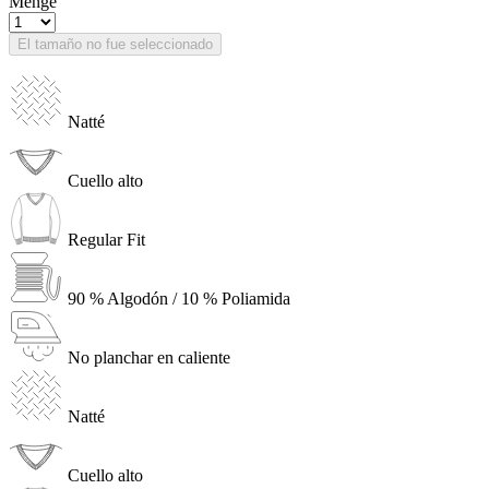
Menge
El tamaño no fue seleccionado
Natté
Cuello alto
Regular Fit
90 % Algodón / 10 % Poliamida
No planchar en caliente
Natté
Cuello alto