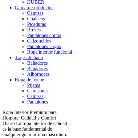
HUBER
Gama-de-productos
Camisas
Chalecos
Picaduras
Breves
Pantalones cortos
Calzoncillos
Pantalones largos
Ropa interior funcional
Trajes de baño
Bañadores
Bañadores
Albornoces
Ropa de noche
Pijama
Camisones
Camisas
Pantalones
Ropa Interior Premium para
Hombre: Calidad y Confort
Diario La ropa interior de calidad
es la base fundamental de
cualquier guardarropa masculino.