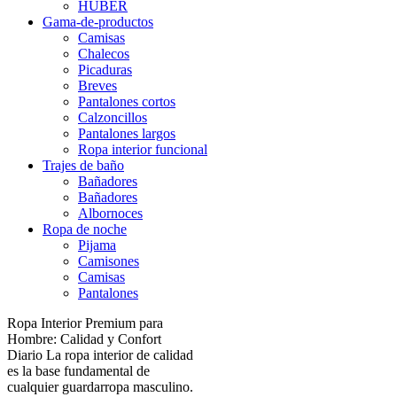
HUBER
Gama-de-productos
Camisas
Chalecos
Picaduras
Breves
Pantalones cortos
Calzoncillos
Pantalones largos
Ropa interior funcional
Trajes de baño
Bañadores
Bañadores
Albornoces
Ropa de noche
Pijama
Camisones
Camisas
Pantalones
Ropa Interior Premium para
Hombre: Calidad y Confort
Diario La ropa interior de calidad
es la base fundamental de
cualquier guardarropa masculino.