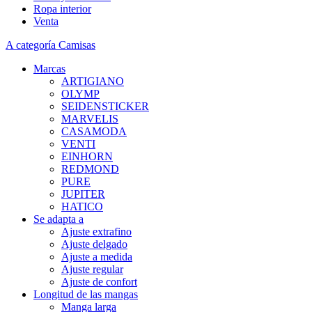
Ropa interior
Venta
A categoría Camisas
Marcas
ARTIGIANO
OLYMP
SEIDENSTICKER
MARVELIS
CASAMODA
VENTI
EINHORN
REDMOND
PURE
JUPITER
HATICO
Se adapta a
Ajuste extrafino
Ajuste delgado
Ajuste a medida
Ajuste regular
Ajuste de confort
Longitud de las mangas
Manga larga