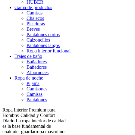
HUBER
Gama-de-productos
Camisas
Chalecos
Picaduras
Breves
Pantalones cortos
Calzoncillos
Pantalones largos
Ropa interior funcional
Trajes de baño
Bañadores
Bañadores
Albornoces
Ropa de noche
Pijama
Camisones
Camisas
Pantalones
Ropa Interior Premium para
Hombre: Calidad y Confort
Diario La ropa interior de calidad
es la base fundamental de
cualquier guardarropa masculino.