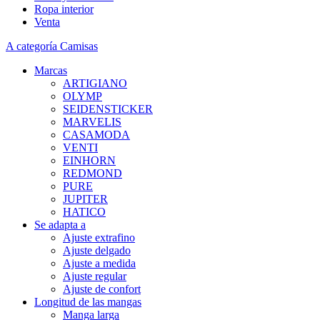
Ropa interior
Venta
A categoría Camisas
Marcas
ARTIGIANO
OLYMP
SEIDENSTICKER
MARVELIS
CASAMODA
VENTI
EINHORN
REDMOND
PURE
JUPITER
HATICO
Se adapta a
Ajuste extrafino
Ajuste delgado
Ajuste a medida
Ajuste regular
Ajuste de confort
Longitud de las mangas
Manga larga