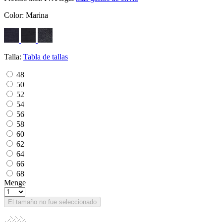
Color:
Marina
Talla:
Tabla de tallas
48
50
52
54
56
58
60
62
64
66
68
Menge
El tamaño no fue seleccionado