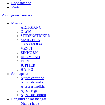
Ropa interior
Venta
A categoría Camisas
Marcas
ARTIGIANO
OLYMP
SEIDENSTICKER
MARVELIS
CASAMODA
VENTI
EINHORN
REDMOND
PURE
JUPITER
HATICO
Se adapta a
Ajuste extrafino
Ajuste delgado
Ajuste a medida
Ajuste regular
Ajuste de confort
Longitud de las mangas
Manga larga