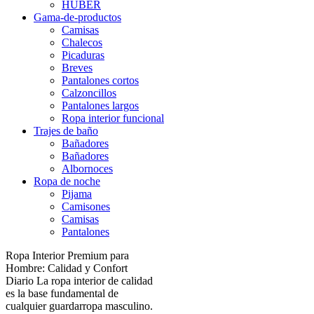
HUBER
Gama-de-productos
Camisas
Chalecos
Picaduras
Breves
Pantalones cortos
Calzoncillos
Pantalones largos
Ropa interior funcional
Trajes de baño
Bañadores
Bañadores
Albornoces
Ropa de noche
Pijama
Camisones
Camisas
Pantalones
Ropa Interior Premium para
Hombre: Calidad y Confort
Diario La ropa interior de calidad
es la base fundamental de
cualquier guardarropa masculino.