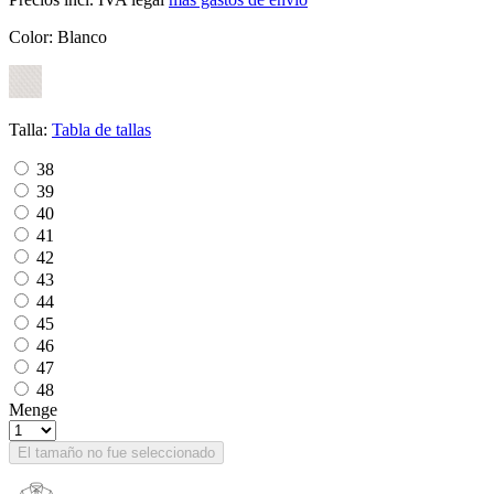
Color:
Blanco
Talla:
Tabla de tallas
38
39
40
41
42
43
44
45
46
47
48
Menge
El tamaño no fue seleccionado