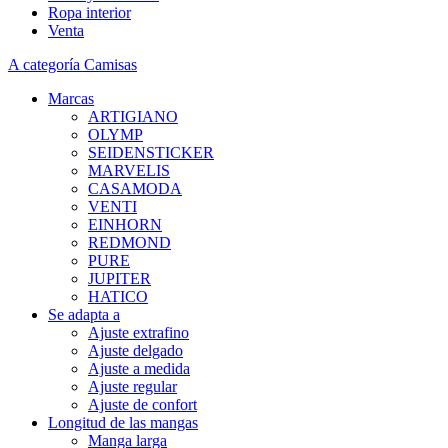
Ropa interior
Venta
A categoría Camisas
Marcas
ARTIGIANO
OLYMP
SEIDENSTICKER
MARVELIS
CASAMODA
VENTI
EINHORN
REDMOND
PURE
JUPITER
HATICO
Se adapta a
Ajuste extrafino
Ajuste delgado
Ajuste a medida
Ajuste regular
Ajuste de confort
Longitud de las mangas
Manga larga