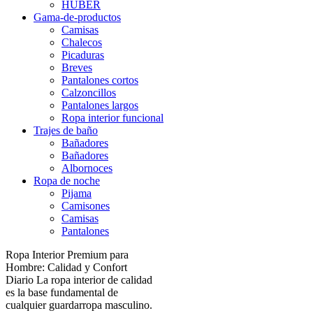
HUBER
Gama-de-productos
Camisas
Chalecos
Picaduras
Breves
Pantalones cortos
Calzoncillos
Pantalones largos
Ropa interior funcional
Trajes de baño
Bañadores
Bañadores
Albornoces
Ropa de noche
Pijama
Camisones
Camisas
Pantalones
Ropa Interior Premium para
Hombre: Calidad y Confort
Diario La ropa interior de calidad
es la base fundamental de
cualquier guardarropa masculino.