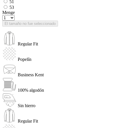
51
53
Menge
El tamaño no fue seleccionado
Regular Fit
Popelín
Business Kent
100% algodón
Sin hierro
Regular Fit