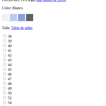
Color:
Blanco
Talla:
Tabla de tallas
38
39
40
41
42
43
44
45
46
47
48
49
50
52
54