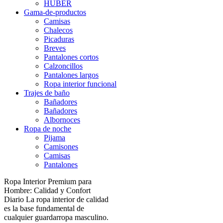
HUBER
Gama-de-productos
Camisas
Chalecos
Picaduras
Breves
Pantalones cortos
Calzoncillos
Pantalones largos
Ropa interior funcional
Trajes de baño
Bañadores
Bañadores
Albornoces
Ropa de noche
Pijama
Camisones
Camisas
Pantalones
Ropa Interior Premium para
Hombre: Calidad y Confort
Diario La ropa interior de calidad
es la base fundamental de
cualquier guardarropa masculino.