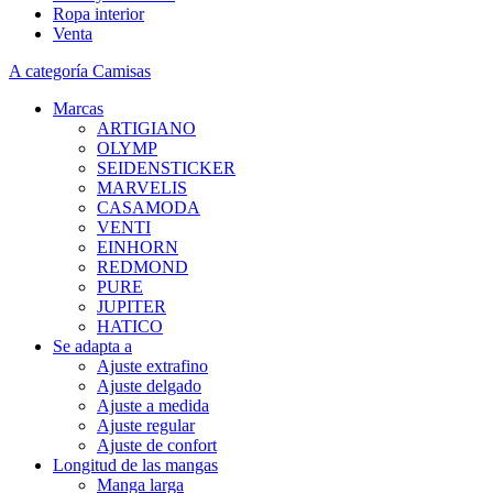
Ropa interior
Venta
A categoría Camisas
Marcas
ARTIGIANO
OLYMP
SEIDENSTICKER
MARVELIS
CASAMODA
VENTI
EINHORN
REDMOND
PURE
JUPITER
HATICO
Se adapta a
Ajuste extrafino
Ajuste delgado
Ajuste a medida
Ajuste regular
Ajuste de confort
Longitud de las mangas
Manga larga