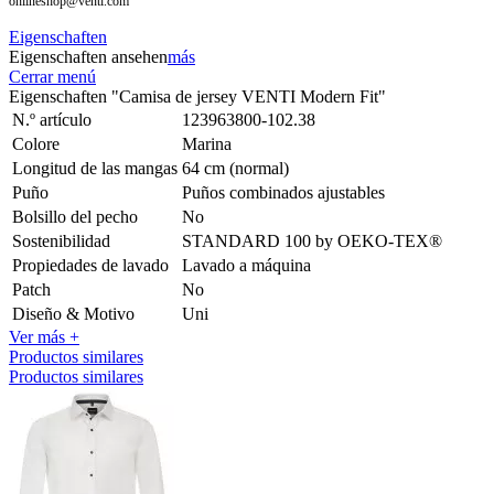
onlineshop@venti.com
Eigenschaften
Eigenschaften ansehen
más
Cerrar menú
Eigenschaften "Camisa de jersey VENTI Modern Fit"
N.º artículo
123963800-102.38
Colore
Marina
Longitud de las mangas
64 cm (normal)
Puño
Puños combinados ajustables
Bolsillo del pecho
No
Sostenibilidad
STANDARD 100 by OEKO-TEX®
Propiedades de lavado
Lavado a máquina
Patch
No
Diseño & Motivo
Uni
Ver más +
Productos similares
Productos similares