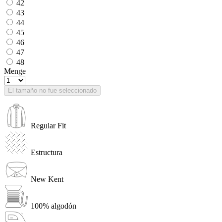
42
43
44
45
46
47
48
Menge
El tamaño no fue seleccionado
Regular Fit
Estructura
New Kent
100% algodón