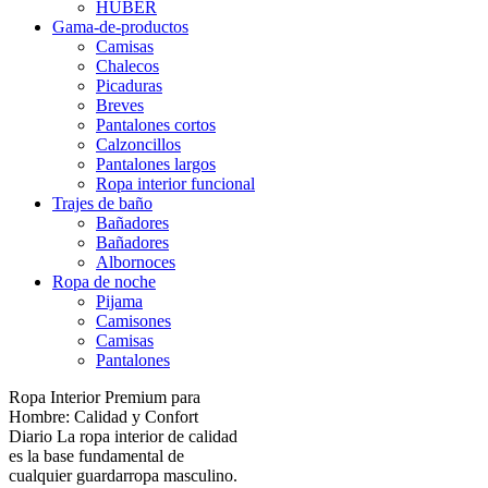
HUBER
Gama-de-productos
Camisas
Chalecos
Picaduras
Breves
Pantalones cortos
Calzoncillos
Pantalones largos
Ropa interior funcional
Trajes de baño
Bañadores
Bañadores
Albornoces
Ropa de noche
Pijama
Camisones
Camisas
Pantalones
Ropa Interior Premium para
Hombre: Calidad y Confort
Diario La ropa interior de calidad
es la base fundamental de
cualquier guardarropa masculino.