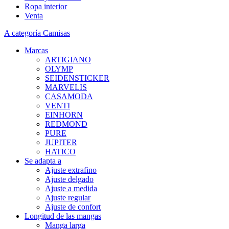
Ropa interior
Venta
A categoría Camisas
Marcas
ARTIGIANO
OLYMP
SEIDENSTICKER
MARVELIS
CASAMODA
VENTI
EINHORN
REDMOND
PURE
JUPITER
HATICO
Se adapta a
Ajuste extrafino
Ajuste delgado
Ajuste a medida
Ajuste regular
Ajuste de confort
Longitud de las mangas
Manga larga