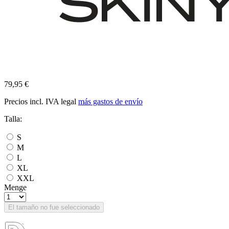
79,95 €
Precios incl. IVA legal
más gastos de envío
Talla:
S
M
L
XL
XXL
Menge
El tamaño no fue seleccionado