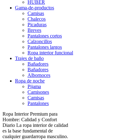
HUBER
Gama-de-productos
Camisas
Chalecos
Picaduras
Breves
Pantalones cortos
Calzoncillos
Pantalones largos
Ropa interior funcional
Trajes de baño
Bañadores
Bañadores
Albornoces
Ropa de noche
Pijama
Camisones
Camisas
Pantalones
Ropa Interior Premium para
Hombre: Calidad y Confort
Diario La ropa interior de calidad
es la base fundamental de
cualquier guardarropa masculino.