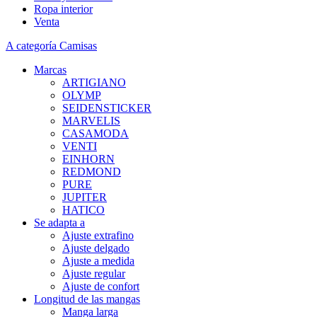
Ropa interior
Venta
A categoría Camisas
Marcas
ARTIGIANO
OLYMP
SEIDENSTICKER
MARVELIS
CASAMODA
VENTI
EINHORN
REDMOND
PURE
JUPITER
HATICO
Se adapta a
Ajuste extrafino
Ajuste delgado
Ajuste a medida
Ajuste regular
Ajuste de confort
Longitud de las mangas
Manga larga