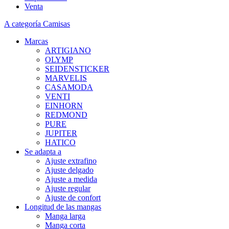
Venta
A categoría Camisas
Marcas
ARTIGIANO
OLYMP
SEIDENSTICKER
MARVELIS
CASAMODA
VENTI
EINHORN
REDMOND
PURE
JUPITER
HATICO
Se adapta a
Ajuste extrafino
Ajuste delgado
Ajuste a medida
Ajuste regular
Ajuste de confort
Longitud de las mangas
Manga larga
Manga corta