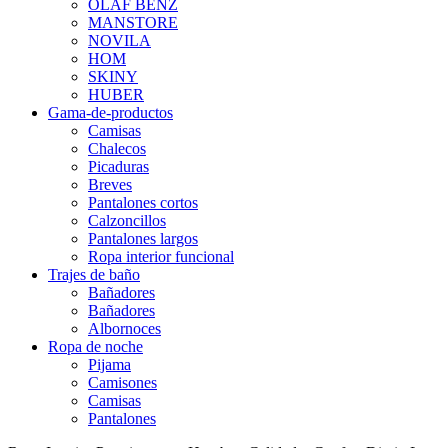
OLAF BENZ
MANSTORE
NOVILA
HOM
SKINY
HUBER
Gama-de-productos
Camisas
Chalecos
Picaduras
Breves
Pantalones cortos
Calzoncillos
Pantalones largos
Ropa interior funcional
Trajes de baño
Bañadores
Bañadores
Albornoces
Ropa de noche
Pijama
Camisones
Camisas
Pantalones