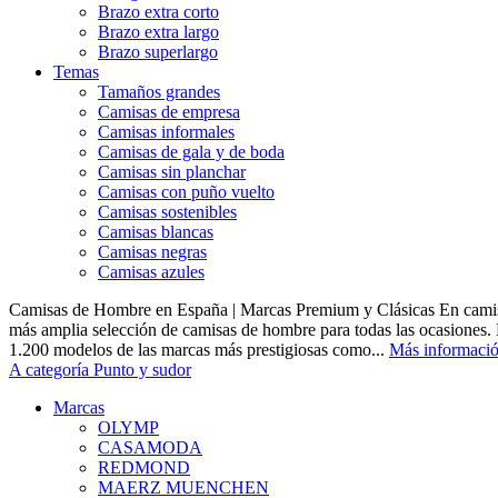
Brazo extra corto
Brazo extra largo
Brazo superlargo
Temas
Tamaños grandes
Camisas de empresa
Camisas informales
Camisas de gala y de boda
Camisas sin planchar
Camisas con puño vuelto
Camisas sostenibles
Camisas blancas
Camisas negras
Camisas azules
Camisas de Hombre en España | Marcas Premium y Clásicas En camis
más amplia selección de camisas de hombre para todas las ocasiones.
1.200 modelos de las marcas más prestigiosas como...
Más informaci
A categoría Punto y sudor
Marcas
OLYMP
CASAMODA
REDMOND
MAERZ MUENCHEN