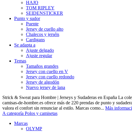
HAJO
TOM RIPLEY
SEIDENSTICKER
Punto y sudor
Puente
Jersey de cuello alto
Chalecos y jerséis
Cardigans
Se adapta a
Ajuste delgado
Ajuste regular
Temas
Tamaños grandes
Jersey con cuello en V
Jersey con cuello redondo
Jersey de algodón
Nuevo jersey de lana
Strick & Sweat para Hombre | Jerseys y Sudaderas en España La cole
camisas-de-hombre.es ofrece más de 220 prendas de punto y sudadera
valora el confort sin renunciar al estilo. Marcas como...
Más informac
A categoría Polos y camisetas
Marcas
OLYMP