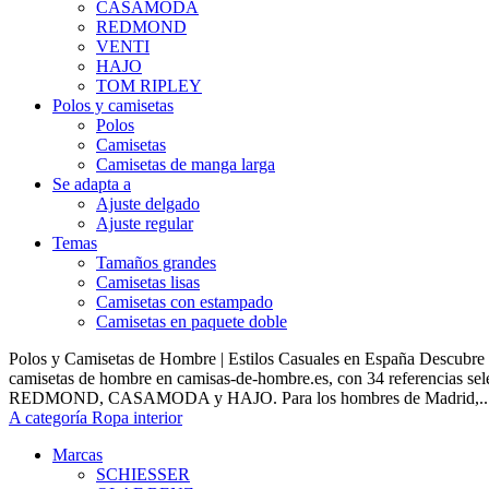
CASAMODA
REDMOND
VENTI
HAJO
TOM RIPLEY
Polos y camisetas
Polos
Camisetas
Camisetas de manga larga
Se adapta a
Ajuste delgado
Ajuste regular
Temas
Tamaños grandes
Camisetas lisas
Camisetas con estampado
Camisetas en paquete doble
Polos y Camisetas de Hombre | Estilos Casuales en España Descubre 
camisetas de hombre en camisas-de-hombre.es, con 34 referencias s
REDMOND, CASAMODA y HAJO. Para los hombres de Madrid,..
A categoría Ropa interior
Marcas
SCHIESSER