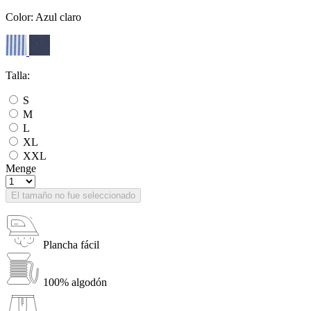
Color:
Azul claro
Talla:
S
M
L
XL
XXL
Menge
El tamaño no fue seleccionado
Plancha fácil
100% algodón