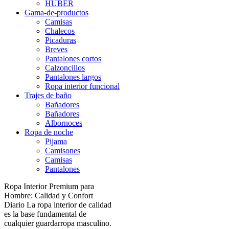
HUBER
Gama-de-productos
Camisas
Chalecos
Picaduras
Breves
Pantalones cortos
Calzoncillos
Pantalones largos
Ropa interior funcional
Trajes de baño
Bañadores
Bañadores
Albornoces
Ropa de noche
Pijama
Camisones
Camisas
Pantalones
Ropa Interior Premium para
Hombre: Calidad y Confort
Diario La ropa interior de calidad
es la base fundamental de
cualquier guardarropa masculino.