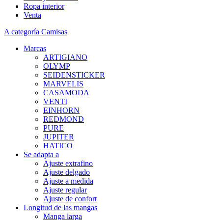
Ropa interior
Venta
A categoría Camisas
Marcas
ARTIGIANO
OLYMP
SEIDENSTICKER
MARVELIS
CASAMODA
VENTI
EINHORN
REDMOND
PURE
JUPITER
HATICO
Se adapta a
Ajuste extrafino
Ajuste delgado
Ajuste a medida
Ajuste regular
Ajuste de confort
Longitud de las mangas
Manga larga