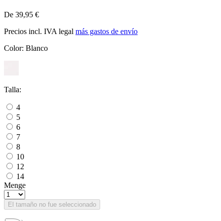
De 39,95 €
Precios incl. IVA legal
más gastos de envío
Color:
Blanco
Talla:
4
5
6
7
8
10
12
14
Menge
El tamaño no fue seleccionado