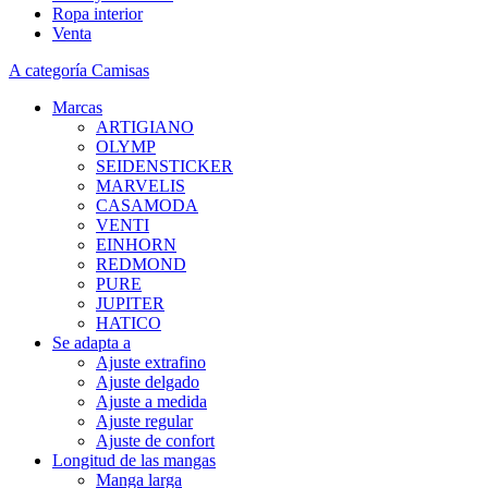
Ropa interior
Venta
A categoría Camisas
Marcas
ARTIGIANO
OLYMP
SEIDENSTICKER
MARVELIS
CASAMODA
VENTI
EINHORN
REDMOND
PURE
JUPITER
HATICO
Se adapta a
Ajuste extrafino
Ajuste delgado
Ajuste a medida
Ajuste regular
Ajuste de confort
Longitud de las mangas
Manga larga