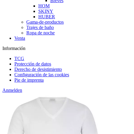
Breves
HOM
SKINY
HUBER
Gama-de-productos
Trajes de baño
Ropa de noche
Venta
Información
TCG
Protección de datos
Derecho de desistimiento
Configuración de las cookies
Pie de imprenta
Anmelden