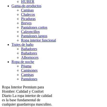
HUBER
Gama-de-productos
Camisas
Chalecos
Picaduras
Breves
Pantalones cortos
Calzoncillos
Pantalones largos
Ropa interior funcional
Trajes de baño
Bañadores
Bañadores
Albornoces
Ropa de noche
Pijama
Camisones
Camisas
Pantalones
Ropa Interior Premium para
Hombre: Calidad y Confort
Diario La ropa interior de calidad
es la base fundamental de
cualquier guardarropa masculino.