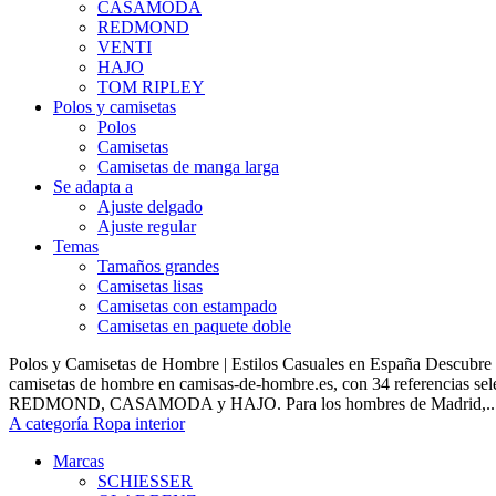
CASAMODA
REDMOND
VENTI
HAJO
TOM RIPLEY
Polos y camisetas
Polos
Camisetas
Camisetas de manga larga
Se adapta a
Ajuste delgado
Ajuste regular
Temas
Tamaños grandes
Camisetas lisas
Camisetas con estampado
Camisetas en paquete doble
Polos y Camisetas de Hombre | Estilos Casuales en España Descubre 
camisetas de hombre en camisas-de-hombre.es, con 34 referencias s
REDMOND, CASAMODA y HAJO. Para los hombres de Madrid,..
A categoría Ropa interior
Marcas
SCHIESSER