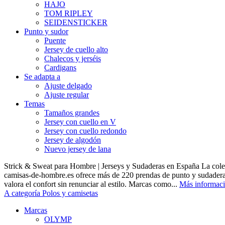
HAJO
TOM RIPLEY
SEIDENSTICKER
Punto y sudor
Puente
Jersey de cuello alto
Chalecos y jerséis
Cardigans
Se adapta a
Ajuste delgado
Ajuste regular
Temas
Tamaños grandes
Jersey con cuello en V
Jersey con cuello redondo
Jersey de algodón
Nuevo jersey de lana
Strick & Sweat para Hombre | Jerseys y Sudaderas en España La cole
camisas-de-hombre.es ofrece más de 220 prendas de punto y sudadera
valora el confort sin renunciar al estilo. Marcas como...
Más informac
A categoría Polos y camisetas
Marcas
OLYMP