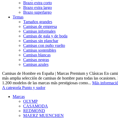
Brazo extra corto
Brazo extra largo
Brazo superlargo
Temas
Tamaños grandes
Camisas de empresa
Camisas informales
Camisas de gala y de boda
Camisas sin planchar
Camisas con puño vuelto
Camisas sostenibles
Camisas blancas
Camisas negras
Camisas azules
Camisas de Hombre en España | Marcas Premium y Clásicas En camis
más amplia selección de camisas de hombre para todas las ocasiones.
1.200 modelos de las marcas más prestigiosas como...
Más informaci
A categoría Punto y sudor
Marcas
OLYMP
CASAMODA
REDMOND
MAERZ MUENCHEN