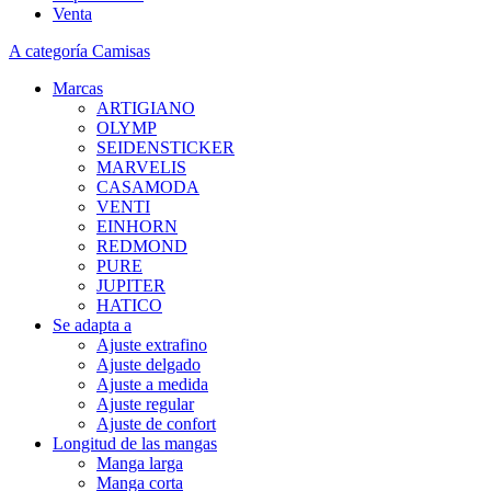
Venta
A categoría Camisas
Marcas
ARTIGIANO
OLYMP
SEIDENSTICKER
MARVELIS
CASAMODA
VENTI
EINHORN
REDMOND
PURE
JUPITER
HATICO
Se adapta a
Ajuste extrafino
Ajuste delgado
Ajuste a medida
Ajuste regular
Ajuste de confort
Longitud de las mangas
Manga larga
Manga corta