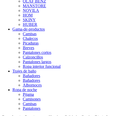
OLAF BENZ
MANSTORE
NOVILA
HOM
SKINY
HUBER
Gama-de-productos
Camisas
Chalecos
Picaduras
Breves
Pantalones cortos
Calzoncillos
Pantalones largos
Ropa interior funcional
Trajes de baño
Bañadores
Bañadores
Albornoces
Ropa de noche
Pijama
Camisones
Camisas
Pantalones