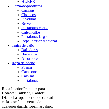
HUBER
Gama-de-productos
Camisas
Chalecos
Picaduras
Breves
Pantalones cortos
Calzoncillos
Pantalones largos
Ropa interior funcional
Trajes de baño
Bañadores
Bañadores
Albornoces
Ropa de noche
Pijama
Camisones
Camisas
Pantalones
Ropa Interior Premium para
Hombre: Calidad y Confort
Diario La ropa interior de calidad
es la base fundamental de
cualquier guardarropa masculino.