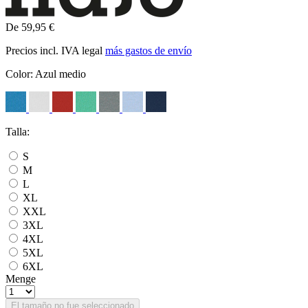
De 59,95 €
Precios incl. IVA legal
más gastos de envío
Color:
Azul medio
Talla:
S
M
L
XL
XXL
3XL
4XL
5XL
6XL
Menge
El tamaño no fue seleccionado