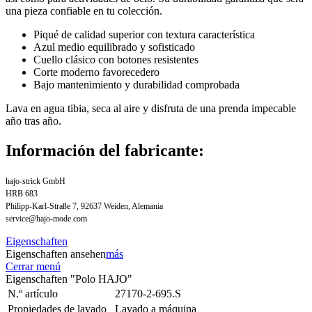
una pieza confiable en tu colección.
Piqué de calidad superior con textura característica
Azul medio equilibrado y sofisticado
Cuello clásico con botones resistentes
Corte moderno favorecedero
Bajo mantenimiento y durabilidad comprobada
Lava en agua tibia, seca al aire y disfruta de una prenda impecable
año tras año.
Información del fabricante:
hajo-strick GmbH
HRB 683
Philipp-Karl-Straße 7, 92637 Weiden, Alemania
service@hajo-mode.com
Eigenschaften
Eigenschaften ansehen
más
Cerrar menú
Eigenschaften "Polo HAJO"
N.º artículo
27170-2-695.S
Propiedades de lavado
Lavado a máquina