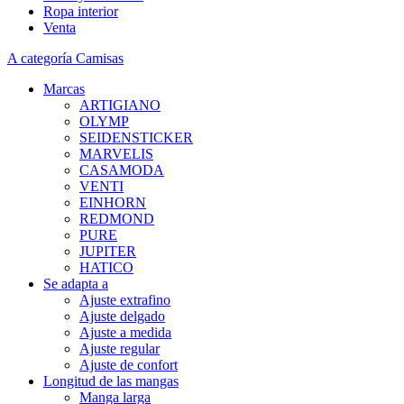
Ropa interior
Venta
A categoría Camisas
Marcas
ARTIGIANO
OLYMP
SEIDENSTICKER
MARVELIS
CASAMODA
VENTI
EINHORN
REDMOND
PURE
JUPITER
HATICO
Se adapta a
Ajuste extrafino
Ajuste delgado
Ajuste a medida
Ajuste regular
Ajuste de confort
Longitud de las mangas
Manga larga