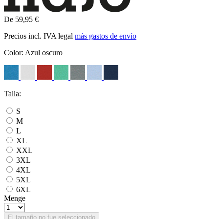
De 59,95 €
Precios incl. IVA legal
más gastos de envío
Color:
Azul oscuro
Talla:
S
M
L
XL
XXL
3XL
4XL
5XL
6XL
Menge
El tamaño no fue seleccionado