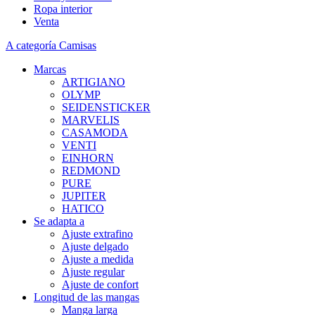
Ropa interior
Venta
A categoría Camisas
Marcas
ARTIGIANO
OLYMP
SEIDENSTICKER
MARVELIS
CASAMODA
VENTI
EINHORN
REDMOND
PURE
JUPITER
HATICO
Se adapta a
Ajuste extrafino
Ajuste delgado
Ajuste a medida
Ajuste regular
Ajuste de confort
Longitud de las mangas
Manga larga