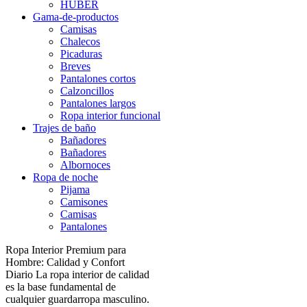
HUBER
Gama-de-productos
Camisas
Chalecos
Picaduras
Breves
Pantalones cortos
Calzoncillos
Pantalones largos
Ropa interior funcional
Trajes de baño
Bañadores
Bañadores
Albornoces
Ropa de noche
Pijama
Camisones
Camisas
Pantalones
Ropa Interior Premium para
Hombre: Calidad y Confort
Diario La ropa interior de calidad
es la base fundamental de
cualquier guardarropa masculino.