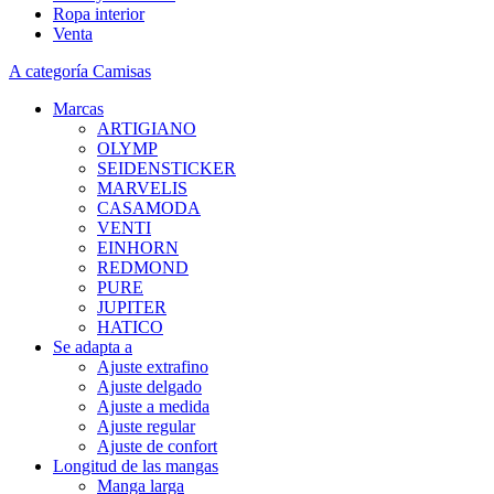
Ropa interior
Venta
A categoría Camisas
Marcas
ARTIGIANO
OLYMP
SEIDENSTICKER
MARVELIS
CASAMODA
VENTI
EINHORN
REDMOND
PURE
JUPITER
HATICO
Se adapta a
Ajuste extrafino
Ajuste delgado
Ajuste a medida
Ajuste regular
Ajuste de confort
Longitud de las mangas
Manga larga