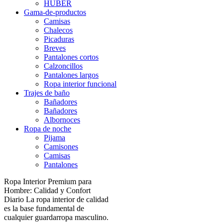
HUBER
Gama-de-productos
Camisas
Chalecos
Picaduras
Breves
Pantalones cortos
Calzoncillos
Pantalones largos
Ropa interior funcional
Trajes de baño
Bañadores
Bañadores
Albornoces
Ropa de noche
Pijama
Camisones
Camisas
Pantalones
Ropa Interior Premium para
Hombre: Calidad y Confort
Diario La ropa interior de calidad
es la base fundamental de
cualquier guardarropa masculino.