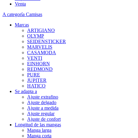
Venta
A categoría Camisas
Marcas
ARTIGIANO
OLYMP
SEIDENSTICKER
MARVELIS
CASAMODA
VENTI
EINHORN
REDMOND
PURE
JUPITER
HATICO
Se adapta a
Ajuste extrafino
Ajuste delgado
Ajuste a medida
Ajuste regular
Ajuste de confort
Longitud de las mangas
Manga larga
Manga corta