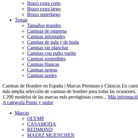
Brazo extra corto
Brazo extra largo
Brazo superlargo
Temas
Tamaños grandes
Camisas de empresa
Camisas informales
Camisas de gala y de boda
Camisas sin planchar
Camisas con puño vuelto
Camisas sostenibles
Camisas blancas
Camisas negras
Camisas azules
Camisas de Hombre en España | Marcas Premium y Clásicas En camis
más amplia selección de camisas de hombre para todas las ocasiones.
1.200 modelos de las marcas más prestigiosas como...
Más informaci
A categoría Punto y sudor
Marcas
OLYMP
CASAMODA
REDMOND
MAERZ MUENCHEN