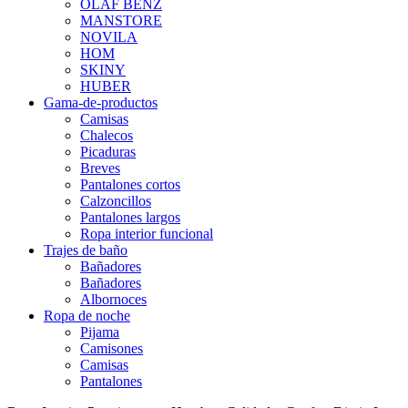
OLAF BENZ
MANSTORE
NOVILA
HOM
SKINY
HUBER
Gama-de-productos
Camisas
Chalecos
Picaduras
Breves
Pantalones cortos
Calzoncillos
Pantalones largos
Ropa interior funcional
Trajes de baño
Bañadores
Bañadores
Albornoces
Ropa de noche
Pijama
Camisones
Camisas
Pantalones