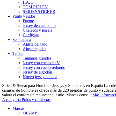
HAJO
TOM RIPLEY
SEIDENSTICKER
Punto y sudor
Puente
Jersey de cuello alto
Chalecos y jerséis
Cardigans
Se adapta a
Ajuste delgado
Ajuste regular
Temas
Tamaños grandes
Jersey con cuello en V
Jersey con cuello redondo
Jersey de algodón
Nuevo jersey de lana
Strick & Sweat para Hombre | Jerseys y Sudaderas en España La cole
camisas-de-hombre.es ofrece más de 220 prendas de punto y sudadera
valora el confort sin renunciar al estilo. Marcas como...
Más informac
A categoría Polos y camisetas
Marcas
OLYMP