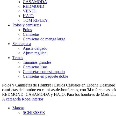
CASAMODA
REDMOND
VENTI
HAJO
TOM RIPLEY
Polos y camisetas
Polos
Camisetas
Camisetas de manga larga
Se adapta a
Ajuste delgado
Ajuste regular
Temas
Tamaños grandes
Camisetas lisas
Camisetas con estampado
Camisetas en paquete doble
Polos y Camisetas de Hombre | Estilos Casuales en España Descubre 
camisetas de hombre en camisas-de-hombre.es, con 34 referencias s
REDMOND, CASAMODA y HAJO. Para los hombres de Madrid,..
A categoría Ropa interior
Marcas
SCHIESSER