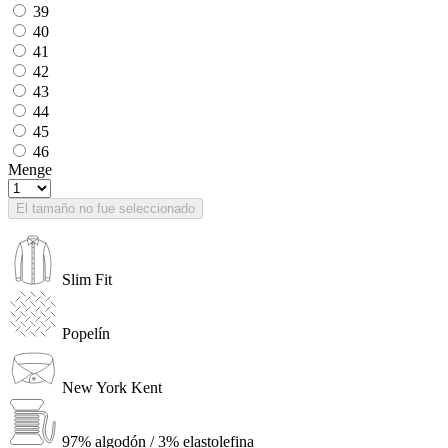
39
40
41
42
43
44
45
46
Menge
El tamaño no fue seleccionado
Slim Fit
Popelín
New York Kent
97% algodón / 3% elastolefina