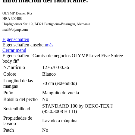
OLYMP Bezner KG
HRA 300488
Höpfigheimer Str. 19, 74321 Bietigheim-Bissingen, Alemania
mail@olymp.com
Eigenschaften
Eigenschaften ansehen
más
Cerrar menú
Eigenschaften "Camisa de negocios OLYMP Level Five Soirée
body fit"
N.º artículo
127670-00.36
Colore
Blanco
Longitud de las
70 cm (extendido)
mangas
Puño
Manguito de vuelta
Bolsillo del pecho
No
STANDARD 100 by OEKO-TEX®
Sostenibilidad
(95.0.3008 HTTI)
Propiedades de
Lavado a máquina
lavado
Patch
No