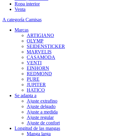
Ropa interior
Venta
A categoría Camisas
Marcas
ARTIGIANO
OLYMP
SEIDENSTICKER
MARVELIS
CASAMODA
VENTI
EINHORN
REDMOND
PURE
JUPITER
HATICO
Se adapta a
Ajuste extrafino
Ajuste delgado
Ajuste a medida
Ajuste regular
Ajuste de confort
Longitud de las mangas
Manga larga