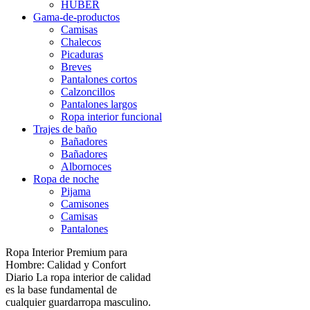
HUBER
Gama-de-productos
Camisas
Chalecos
Picaduras
Breves
Pantalones cortos
Calzoncillos
Pantalones largos
Ropa interior funcional
Trajes de baño
Bañadores
Bañadores
Albornoces
Ropa de noche
Pijama
Camisones
Camisas
Pantalones
Ropa Interior Premium para
Hombre: Calidad y Confort
Diario La ropa interior de calidad
es la base fundamental de
cualquier guardarropa masculino.