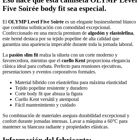
Eso hace que esta camiseta OLYMP Level
Five Soirée body fit sea especial.
El
OLYMP Level Five Soirée
es un elegante businesshemd blanco
que combina sofisticación con comodidad excepcional.
Confeccionado en una mezcla premium de
algodón y elastolefina
,
este hemd destaca por su tejido popeline de alta calidad que
garantiza una apariencia impecable durante toda la jornada laboral.
La
pasión slim fit
realza la silueta con un corte moderno y
favorecedora, mientras que el
cuello Kent
proporciona elegancia
clásica ideal para corbata. Perfecto para reuniones ejecutivas,
presentaciones y eventos corporativos formales.
Material híbrido con elastolefina para máxima elasticidad
Tejido popeline resistente y duradero
Corte body fit que abraza la figura
Cuello Kent versátil y atemporal
Fácil mantenimiento y cuidado
Su combinación de materiales asegura durabilidad excepcional y
confort durante jornadas intensas. Lavar a máquina a 60°C para
mantener su blancura radiante y propiedades elásticas.
Información del fabricante: