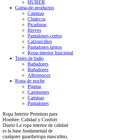
HUBER
Gama-de-productos
Camisas
Chalecos
Picaduras
Breves
Pantalones cortos
Calzoncillos
Pantalones largos
Ropa interior funcional
Trajes de baño
Bañadores
Bañadores
Albornoces
Ropa de noche
Pijama
Camisones
Camisas
Pantalones
Ropa Interior Premium para
Hombre: Calidad y Confort
Diario La ropa interior de calidad
es la base fundamental de
cualquier guardarropa masculino.