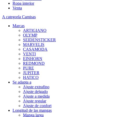
Ropa interior
Venta
A categoría Camisas
Marcas
ARTIGIANO
OLYMP
SEIDENSTICKER
MARVELIS
CASAMODA
VENTI
EINHORN
REDMOND
PURE
JUPITER
HATICO
Se adapta a
Ajuste extrafino
Ajuste delgado
Ajuste a medida
Ajuste regular
Ajuste de confort
Longitud de las mangas
Manga larga