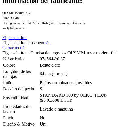
Información del fabricante:
OLYMP Bezner KG
HRA 300488
Höpfigheimer Str. 19, 74321 Bietigheim-Bissingen, Alemania
mail@olymp.com
Eigenschaften
Eigenschaften ansehen
más
Cerrar menú
Eigenschaften "Camisa de negocios OLYMP Luxor modern fit"
N.º artículo
074564-20.37
Colore
Beige claro
Longitud de las
64 cm (normal)
mangas
Puño
Puños combinados ajustables
Bolsillo del pecho
Sí
STANDARD 100 by OEKO-TEX®
Sostenibilidad
(95.0.3008 HTTI)
Propiedades de
Lavado a máquina
lavado
Patch
No
Diseño & Motivo
Uni