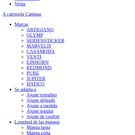
Venta
A categoría Camisas
Marcas
ARTIGIANO
OLYMP
SEIDENSTICKER
MARVELIS
CASAMODA
VENTI
EINHORN
REDMOND
PURE
JUPITER
HATICO
Se adapta a
Ajuste extrafino
Ajuste delgado
Ajuste a medida
Ajuste regular
Ajuste de confort
Longitud de las mangas
Manga larga
Manga corta