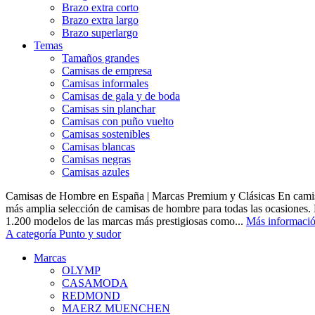
Brazo extra corto
Brazo extra largo
Brazo superlargo
Temas
Tamaños grandes
Camisas de empresa
Camisas informales
Camisas de gala y de boda
Camisas sin planchar
Camisas con puño vuelto
Camisas sostenibles
Camisas blancas
Camisas negras
Camisas azules
Camisas de Hombre en España | Marcas Premium y Clásicas En camis
más amplia selección de camisas de hombre para todas las ocasiones.
1.200 modelos de las marcas más prestigiosas como...
Más informaci
A categoría Punto y sudor
Marcas
OLYMP
CASAMODA
REDMOND
MAERZ MUENCHEN