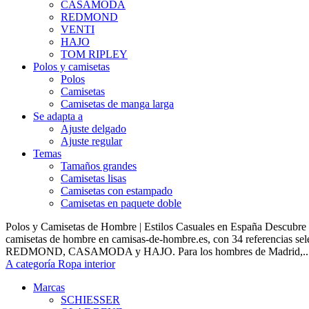
CASAMODA
REDMOND
VENTI
HAJO
TOM RIPLEY
Polos y camisetas
Polos
Camisetas
Camisetas de manga larga
Se adapta a
Ajuste delgado
Ajuste regular
Temas
Tamaños grandes
Camisetas lisas
Camisetas con estampado
Camisetas en paquete doble
Polos y Camisetas de Hombre | Estilos Casuales en España Descubre 
camisetas de hombre en camisas-de-hombre.es, con 34 referencias s
REDMOND, CASAMODA y HAJO. Para los hombres de Madrid,..
A categoría Ropa interior
Marcas
SCHIESSER