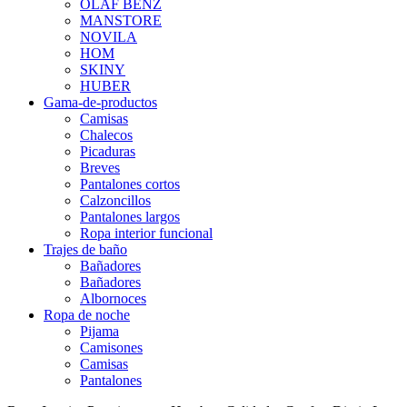
OLAF BENZ
MANSTORE
NOVILA
HOM
SKINY
HUBER
Gama-de-productos
Camisas
Chalecos
Picaduras
Breves
Pantalones cortos
Calzoncillos
Pantalones largos
Ropa interior funcional
Trajes de baño
Bañadores
Bañadores
Albornoces
Ropa de noche
Pijama
Camisones
Camisas
Pantalones