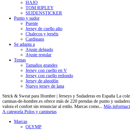
HAJO
TOM RIPLEY
SEIDENSTICKER
Punto y sudor
Puente
Jersey de cuello alto
Chalecos y jerséis
Cardigans
Se adapta a
Ajuste delgado
Ajuste regular
Temas
Tamaños grandes
Jersey con cuello en V
Jersey con cuello redondo
Jersey de algodón
Nuevo jersey de lana
Strick & Sweat para Hombre | Jerseys y Sudaderas en España La cole
camisas-de-hombre.es ofrece más de 220 prendas de punto y sudadera
valora el confort sin renunciar al estilo. Marcas como...
Más informac
A categoría Polos y camisetas
Marcas
OLYMP