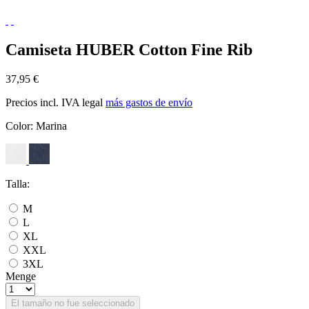
Camiseta HUBER Cotton Fine Rib
37,95 €
Precios incl. IVA legal
más gastos de envío
Color:
Marina
Talla:
M
L
XL
XXL
3XL
Menge
El tamaño no fue seleccionado