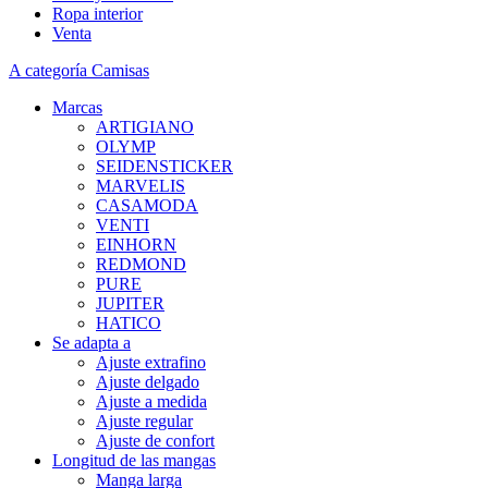
Ropa interior
Venta
A categoría Camisas
Marcas
ARTIGIANO
OLYMP
SEIDENSTICKER
MARVELIS
CASAMODA
VENTI
EINHORN
REDMOND
PURE
JUPITER
HATICO
Se adapta a
Ajuste extrafino
Ajuste delgado
Ajuste a medida
Ajuste regular
Ajuste de confort
Longitud de las mangas
Manga larga