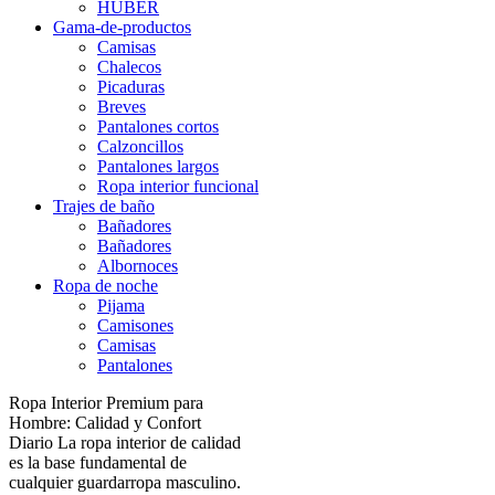
HUBER
Gama-de-productos
Camisas
Chalecos
Picaduras
Breves
Pantalones cortos
Calzoncillos
Pantalones largos
Ropa interior funcional
Trajes de baño
Bañadores
Bañadores
Albornoces
Ropa de noche
Pijama
Camisones
Camisas
Pantalones
Ropa Interior Premium para
Hombre: Calidad y Confort
Diario La ropa interior de calidad
es la base fundamental de
cualquier guardarropa masculino.