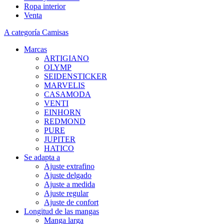
Ropa interior
Venta
A categoría Camisas
Marcas
ARTIGIANO
OLYMP
SEIDENSTICKER
MARVELIS
CASAMODA
VENTI
EINHORN
REDMOND
PURE
JUPITER
HATICO
Se adapta a
Ajuste extrafino
Ajuste delgado
Ajuste a medida
Ajuste regular
Ajuste de confort
Longitud de las mangas
Manga larga