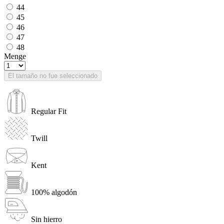
44
45
46
47
48
Menge
El tamaño no fue seleccionado
Regular Fit
Twill
Kent
100% algodón
Sin hierro