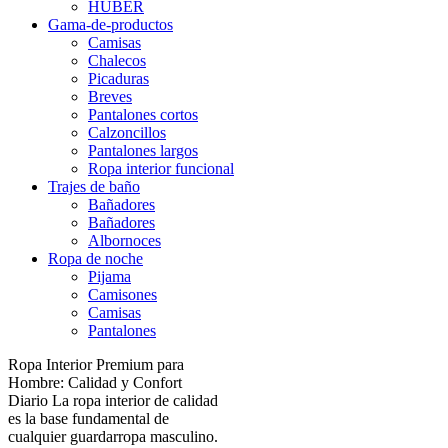
HUBER
Gama-de-productos
Camisas
Chalecos
Picaduras
Breves
Pantalones cortos
Calzoncillos
Pantalones largos
Ropa interior funcional
Trajes de baño
Bañadores
Bañadores
Albornoces
Ropa de noche
Pijama
Camisones
Camisas
Pantalones
Ropa Interior Premium para
Hombre: Calidad y Confort
Diario La ropa interior de calidad
es la base fundamental de
cualquier guardarropa masculino.