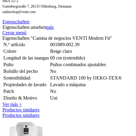
HRA 3272
Gutenbergstraße 7, 26135 Oldenburg, Alemania
onlineshop@venti.com
Eigenschaften
Eigenschaften ansehen
más
Cerrar menú
Eigenschaften "Camisa de negocios VENTI Modern Fit"
N.º artículo
001889-002.39
Colore
Beige claro
Longitud de las mangas
69 cm (extendido)
Puño
Puños combinados ajustables
Bolsillo del pecho
No
Sostenibilidad
STANDARD 100 by OEKO-TEX®
Propiedades de lavado
Lavado a máquina
Patch
No
Diseño & Motivo
Uni
Ver más +
Productos similares
Productos similares