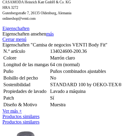
CASAMODA Heinrich Katt GmbH & Co. KG
HRA 3272
Gutenbergstraße 7, 26135 Oldenburg, Alemania
onlineshop@venti.com
Eigenschaften
Eigenschaften ansehen
más
Cerrar menú
Eigenschaften "Camisa de negocios VENTI Body Fit"
N.º artículo
134024600-200.36
Colore
Marrón claro
Longitud de las mangas
64 cm (normal)
Puño
Puños combinados ajustables
Bolsillo del pecho
No
Sostenibilidad
STANDARD 100 by OEKO-TEX®
Propiedades de lavado
Lavado a máquina
Patch
Sí
Diseño & Motivo
Muestra
Ver más +
Productos similares
Productos similares