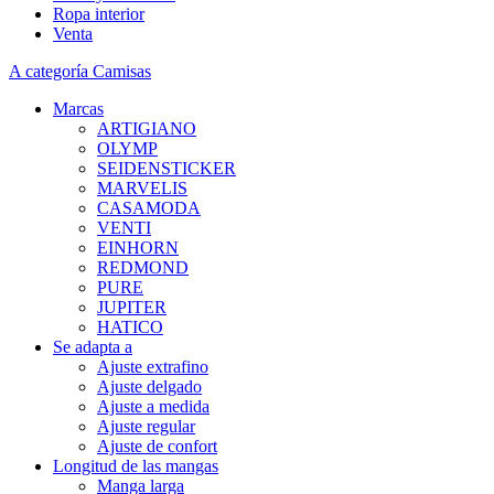
Ropa interior
Venta
A categoría Camisas
Marcas
ARTIGIANO
OLYMP
SEIDENSTICKER
MARVELIS
CASAMODA
VENTI
EINHORN
REDMOND
PURE
JUPITER
HATICO
Se adapta a
Ajuste extrafino
Ajuste delgado
Ajuste a medida
Ajuste regular
Ajuste de confort
Longitud de las mangas
Manga larga