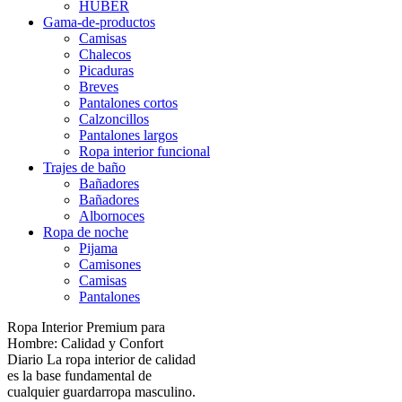
HUBER
Gama-de-productos
Camisas
Chalecos
Picaduras
Breves
Pantalones cortos
Calzoncillos
Pantalones largos
Ropa interior funcional
Trajes de baño
Bañadores
Bañadores
Albornoces
Ropa de noche
Pijama
Camisones
Camisas
Pantalones
Ropa Interior Premium para
Hombre: Calidad y Confort
Diario La ropa interior de calidad
es la base fundamental de
cualquier guardarropa masculino.