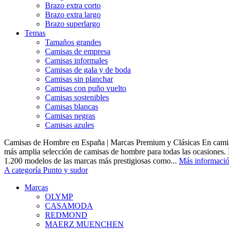
Brazo extra corto
Brazo extra largo
Brazo superlargo
Temas
Tamaños grandes
Camisas de empresa
Camisas informales
Camisas de gala y de boda
Camisas sin planchar
Camisas con puño vuelto
Camisas sostenibles
Camisas blancas
Camisas negras
Camisas azules
Camisas de Hombre en España | Marcas Premium y Clásicas En camis
más amplia selección de camisas de hombre para todas las ocasiones.
1.200 modelos de las marcas más prestigiosas como...
Más informaci
A categoría Punto y sudor
Marcas
OLYMP
CASAMODA
REDMOND
MAERZ MUENCHEN