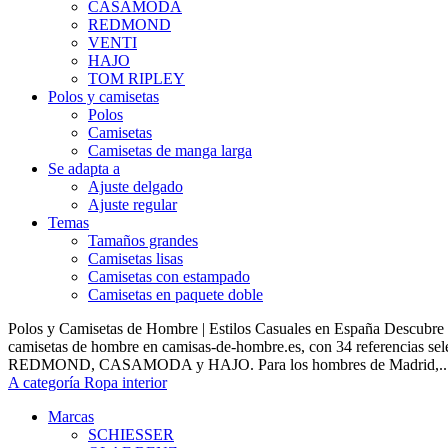
CASAMODA
REDMOND
VENTI
HAJO
TOM RIPLEY
Polos y camisetas
Polos
Camisetas
Camisetas de manga larga
Se adapta a
Ajuste delgado
Ajuste regular
Temas
Tamaños grandes
Camisetas lisas
Camisetas con estampado
Camisetas en paquete doble
Polos y Camisetas de Hombre | Estilos Casuales en España Descubre 
camisetas de hombre en camisas-de-hombre.es, con 34 referencias s
REDMOND, CASAMODA y HAJO. Para los hombres de Madrid,..
A categoría Ropa interior
Marcas
SCHIESSER