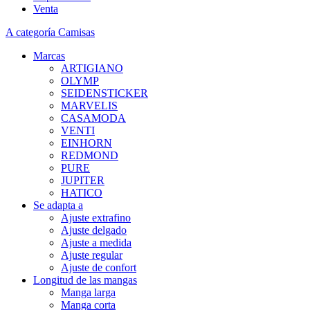
Venta
A categoría Camisas
Marcas
ARTIGIANO
OLYMP
SEIDENSTICKER
MARVELIS
CASAMODA
VENTI
EINHORN
REDMOND
PURE
JUPITER
HATICO
Se adapta a
Ajuste extrafino
Ajuste delgado
Ajuste a medida
Ajuste regular
Ajuste de confort
Longitud de las mangas
Manga larga
Manga corta