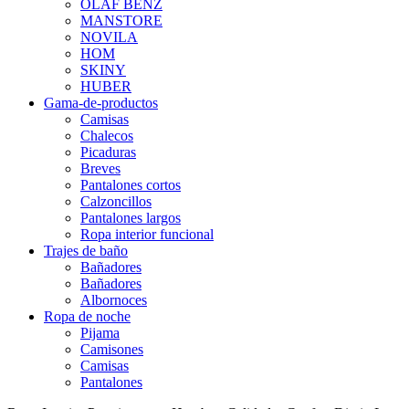
OLAF BENZ
MANSTORE
NOVILA
HOM
SKINY
HUBER
Gama-de-productos
Camisas
Chalecos
Picaduras
Breves
Pantalones cortos
Calzoncillos
Pantalones largos
Ropa interior funcional
Trajes de baño
Bañadores
Bañadores
Albornoces
Ropa de noche
Pijama
Camisones
Camisas
Pantalones