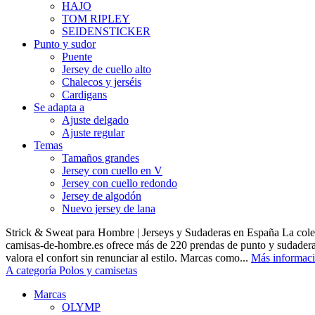
HAJO
TOM RIPLEY
SEIDENSTICKER
Punto y sudor
Puente
Jersey de cuello alto
Chalecos y jerséis
Cardigans
Se adapta a
Ajuste delgado
Ajuste regular
Temas
Tamaños grandes
Jersey con cuello en V
Jersey con cuello redondo
Jersey de algodón
Nuevo jersey de lana
Strick & Sweat para Hombre | Jerseys y Sudaderas en España La cole
camisas-de-hombre.es ofrece más de 220 prendas de punto y sudadera
valora el confort sin renunciar al estilo. Marcas como...
Más informac
A categoría Polos y camisetas
Marcas
OLYMP