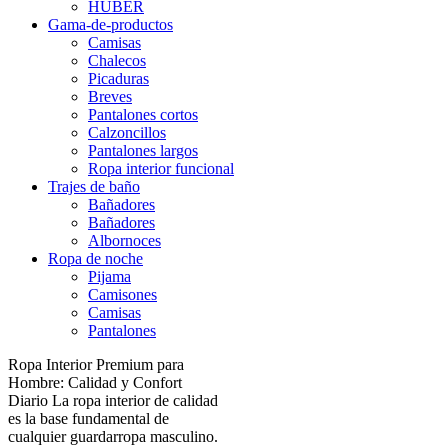
HUBER
Gama-de-productos
Camisas
Chalecos
Picaduras
Breves
Pantalones cortos
Calzoncillos
Pantalones largos
Ropa interior funcional
Trajes de baño
Bañadores
Bañadores
Albornoces
Ropa de noche
Pijama
Camisones
Camisas
Pantalones
Ropa Interior Premium para
Hombre: Calidad y Confort
Diario La ropa interior de calidad
es la base fundamental de
cualquier guardarropa masculino.