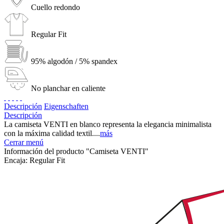
Cuello redondo
Regular Fit
95% algodón / 5% spandex
No planchar en caliente
Descripción
Eigenschaften
Descripción
La camiseta VENTI en blanco representa la elegancia minimalista
con la máxima calidad textil....
más
Cerrar menú
Información del producto "Camiseta VENTI"
Encaja:
Regular Fit