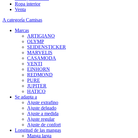
Ropa interior
Venta
A categoría Camisas
Marcas
ARTIGIANO
OLYMP
SEIDENSTICKER
MARVELIS
CASAMODA
VENTI
EINHORN
REDMOND
PURE
JUPITER
HATICO
Se adapta a
Ajuste extrafino
Ajuste delgado
Ajuste a medida
Ajuste regular
Ajuste de confort
Longitud de las mangas
Manga larga