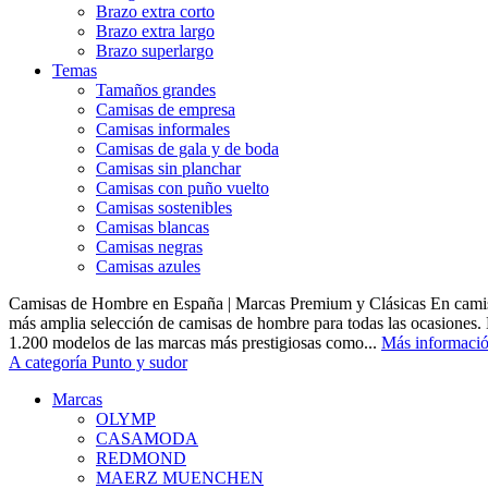
Brazo extra corto
Brazo extra largo
Brazo superlargo
Temas
Tamaños grandes
Camisas de empresa
Camisas informales
Camisas de gala y de boda
Camisas sin planchar
Camisas con puño vuelto
Camisas sostenibles
Camisas blancas
Camisas negras
Camisas azules
Camisas de Hombre en España | Marcas Premium y Clásicas En camis
más amplia selección de camisas de hombre para todas las ocasiones.
1.200 modelos de las marcas más prestigiosas como...
Más informaci
A categoría Punto y sudor
Marcas
OLYMP
CASAMODA
REDMOND
MAERZ MUENCHEN