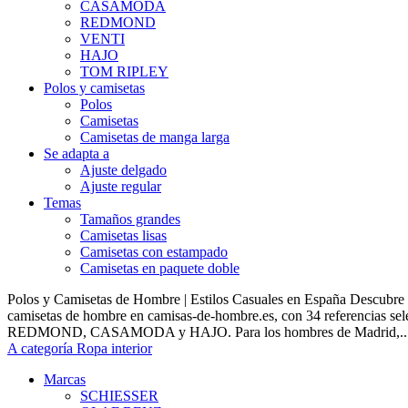
CASAMODA
REDMOND
VENTI
HAJO
TOM RIPLEY
Polos y camisetas
Polos
Camisetas
Camisetas de manga larga
Se adapta a
Ajuste delgado
Ajuste regular
Temas
Tamaños grandes
Camisetas lisas
Camisetas con estampado
Camisetas en paquete doble
Polos y Camisetas de Hombre | Estilos Casuales en España Descubre 
camisetas de hombre en camisas-de-hombre.es, con 34 referencias s
REDMOND, CASAMODA y HAJO. Para los hombres de Madrid,..
A categoría Ropa interior
Marcas
SCHIESSER