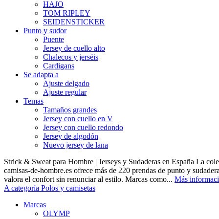
HAJO
TOM RIPLEY
SEIDENSTICKER
Punto y sudor
Puente
Jersey de cuello alto
Chalecos y jerséis
Cardigans
Se adapta a
Ajuste delgado
Ajuste regular
Temas
Tamaños grandes
Jersey con cuello en V
Jersey con cuello redondo
Jersey de algodón
Nuevo jersey de lana
Strick & Sweat para Hombre | Jerseys y Sudaderas en España La cole
camisas-de-hombre.es ofrece más de 220 prendas de punto y sudadera
valora el confort sin renunciar al estilo. Marcas como...
Más informac
A categoría Polos y camisetas
Marcas
OLYMP