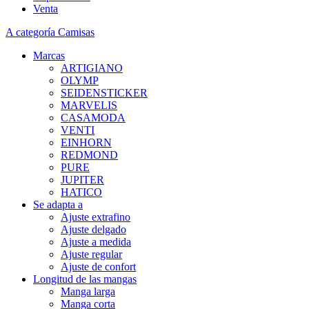
Venta
A categoría Camisas
Marcas
ARTIGIANO
OLYMP
SEIDENSTICKER
MARVELIS
CASAMODA
VENTI
EINHORN
REDMOND
PURE
JUPITER
HATICO
Se adapta a
Ajuste extrafino
Ajuste delgado
Ajuste a medida
Ajuste regular
Ajuste de confort
Longitud de las mangas
Manga larga
Manga corta