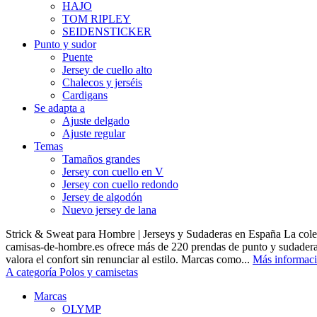
HAJO
TOM RIPLEY
SEIDENSTICKER
Punto y sudor
Puente
Jersey de cuello alto
Chalecos y jerséis
Cardigans
Se adapta a
Ajuste delgado
Ajuste regular
Temas
Tamaños grandes
Jersey con cuello en V
Jersey con cuello redondo
Jersey de algodón
Nuevo jersey de lana
Strick & Sweat para Hombre | Jerseys y Sudaderas en España La cole
camisas-de-hombre.es ofrece más de 220 prendas de punto y sudadera
valora el confort sin renunciar al estilo. Marcas como...
Más informac
A categoría Polos y camisetas
Marcas
OLYMP