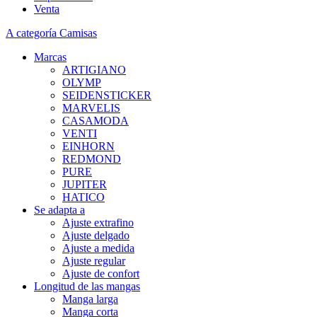
Venta
A categoría Camisas
Marcas
ARTIGIANO
OLYMP
SEIDENSTICKER
MARVELIS
CASAMODA
VENTI
EINHORN
REDMOND
PURE
JUPITER
HATICO
Se adapta a
Ajuste extrafino
Ajuste delgado
Ajuste a medida
Ajuste regular
Ajuste de confort
Longitud de las mangas
Manga larga
Manga corta