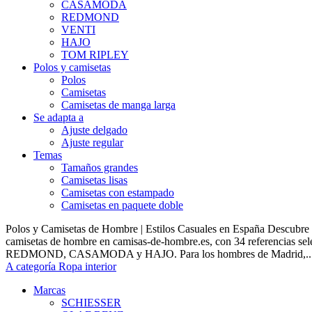
CASAMODA
REDMOND
VENTI
HAJO
TOM RIPLEY
Polos y camisetas
Polos
Camisetas
Camisetas de manga larga
Se adapta a
Ajuste delgado
Ajuste regular
Temas
Tamaños grandes
Camisetas lisas
Camisetas con estampado
Camisetas en paquete doble
Polos y Camisetas de Hombre | Estilos Casuales en España Descubre 
camisetas de hombre en camisas-de-hombre.es, con 34 referencias s
REDMOND, CASAMODA y HAJO. Para los hombres de Madrid,..
A categoría Ropa interior
Marcas
SCHIESSER