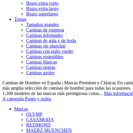
Brazo extra corto
Brazo extra largo
Brazo superlargo
Temas
Tamaños grandes
Camisas de empresa
Camisas informales
Camisas de gala y de boda
Camisas sin planchar
Camisas con puño vuelto
Camisas sostenibles
Camisas blancas
Camisas negras
Camisas azules
Camisas de Hombre en España | Marcas Premium y Clásicas En camis
más amplia selección de camisas de hombre para todas las ocasiones.
1.200 modelos de las marcas más prestigiosas como...
Más informaci
A categoría Punto y sudor
Marcas
OLYMP
CASAMODA
REDMOND
MAERZ MUENCHEN