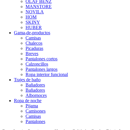
OLAF BENZ
MANSTORE
NOVILA
HOM
SKINY
HUBER
Gama-de-productos
Camisas
Chalecos
Picaduras
Breves
Pantalones cortos
Calzoncillos
Pantalones largos
Ropa interior funcional
Trajes de baño
Bañadores
Bañadores
Albornoces
Ropa de noche
Pijama
Camisones
Camisas
Pantalones