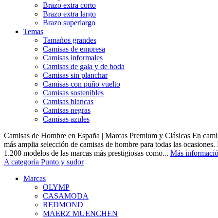
Brazo extra corto
Brazo extra largo
Brazo superlargo
Temas
Tamaños grandes
Camisas de empresa
Camisas informales
Camisas de gala y de boda
Camisas sin planchar
Camisas con puño vuelto
Camisas sostenibles
Camisas blancas
Camisas negras
Camisas azules
Camisas de Hombre en España | Marcas Premium y Clásicas En camis
más amplia selección de camisas de hombre para todas las ocasiones.
1.200 modelos de las marcas más prestigiosas como...
Más informaci
A categoría Punto y sudor
Marcas
OLYMP
CASAMODA
REDMOND
MAERZ MUENCHEN