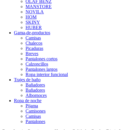
OLAF BENZ
MANSTORE
NOVILA
HOM
SKINY
HUBER
Gama-de-productos
Camisas
Chalecos
Picaduras
Breves
Pantalones cortos
Calzoncillos
Pantalones largos
Ropa interior funcional
Trajes de baño
Bañadores
Bañadores
Albornoces
Ropa de noche
Pijama
Camisones
Camisas
Pantalones