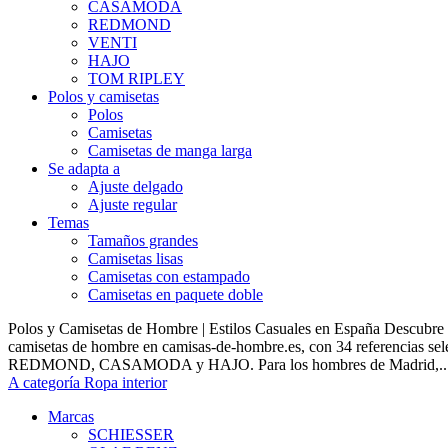
CASAMODA
REDMOND
VENTI
HAJO
TOM RIPLEY
Polos y camisetas
Polos
Camisetas
Camisetas de manga larga
Se adapta a
Ajuste delgado
Ajuste regular
Temas
Tamaños grandes
Camisetas lisas
Camisetas con estampado
Camisetas en paquete doble
Polos y Camisetas de Hombre | Estilos Casuales en España Descubre 
camisetas de hombre en camisas-de-hombre.es, con 34 referencias s
REDMOND, CASAMODA y HAJO. Para los hombres de Madrid,..
A categoría Ropa interior
Marcas
SCHIESSER