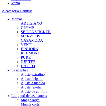
Venta
A categoría Camisas
Marcas
ARTIGIANO
OLYMP
SEIDENSTICKER
MARVELIS
CASAMODA
VENTI
EINHORN
REDMOND
PURE
JUPITER
HATICO
Se adapta a
Ajuste extrafino
Ajuste delgado
Ajuste a medida
Ajuste regular
Ajuste de confort
Longitud de las mangas
Manga larga
Manga corta