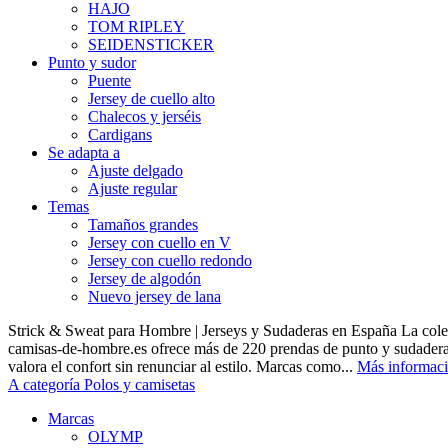
HAJO
TOM RIPLEY
SEIDENSTICKER
Punto y sudor
Puente
Jersey de cuello alto
Chalecos y jerséis
Cardigans
Se adapta a
Ajuste delgado
Ajuste regular
Temas
Tamaños grandes
Jersey con cuello en V
Jersey con cuello redondo
Jersey de algodón
Nuevo jersey de lana
Strick & Sweat para Hombre | Jerseys y Sudaderas en España La cole
camisas-de-hombre.es ofrece más de 220 prendas de punto y sudadera
valora el confort sin renunciar al estilo. Marcas como...
Más informac
A categoría Polos y camisetas
Marcas
OLYMP