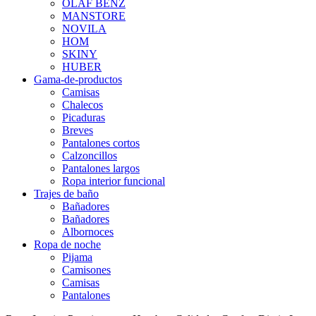
OLAF BENZ
MANSTORE
NOVILA
HOM
SKINY
HUBER
Gama-de-productos
Camisas
Chalecos
Picaduras
Breves
Pantalones cortos
Calzoncillos
Pantalones largos
Ropa interior funcional
Trajes de baño
Bañadores
Bañadores
Albornoces
Ropa de noche
Pijama
Camisones
Camisas
Pantalones