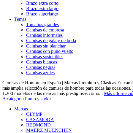
Brazo extra corto
Brazo extra largo
Brazo superlargo
Temas
Tamaños grandes
Camisas de empresa
Camisas informales
Camisas de gala y de boda
Camisas sin planchar
Camisas con puño vuelto
Camisas sostenibles
Camisas blancas
Camisas negras
Camisas azules
Camisas de Hombre en España | Marcas Premium y Clásicas En camis
más amplia selección de camisas de hombre para todas las ocasiones.
1.200 modelos de las marcas más prestigiosas como...
Más informaci
A categoría Punto y sudor
Marcas
OLYMP
CASAMODA
REDMOND
MAERZ MUENCHEN