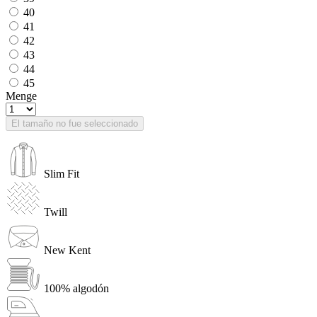
40
41
42
43
44
45
Menge
El tamaño no fue seleccionado
Slim Fit
Twill
New Kent
100% algodón