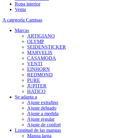
Ropa interior
Venta
A categoría Camisas
Marcas
ARTIGIANO
OLYMP
SEIDENSTICKER
MARVELIS
CASAMODA
VENTI
EINHORN
REDMOND
PURE
JUPITER
HATICO
Se adapta a
Ajuste extrafino
Ajuste delgado
Ajuste a medida
Ajuste regular
Ajuste de confort
Longitud de las mangas
Manga larga