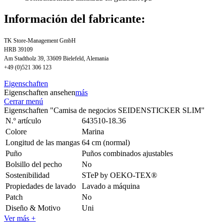
Información del fabricante:
TK Store-Management GmbH
HRB 39109
Am Stadtholz 39, 33609 Bielefeld, Alemania
+49 (0)521 306 123
Eigenschaften
Eigenschaften ansehen
más
Cerrar menú
Eigenschaften "Camisa de negocios SEIDENSTICKER SLIM"
N.º artículo
643510-18.36
Colore
Marina
Longitud de las mangas
64 cm (normal)
Puño
Puños combinados ajustables
Bolsillo del pecho
No
Sostenibilidad
STeP by OEKO-TEX®
Propiedades de lavado
Lavado a máquina
Patch
No
Diseño & Motivo
Uni
Ver más +