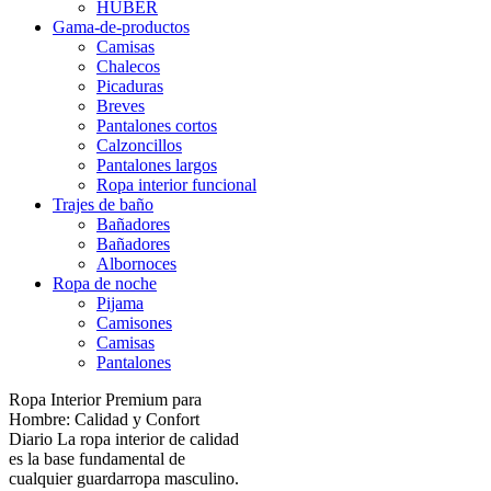
HUBER
Gama-de-productos
Camisas
Chalecos
Picaduras
Breves
Pantalones cortos
Calzoncillos
Pantalones largos
Ropa interior funcional
Trajes de baño
Bañadores
Bañadores
Albornoces
Ropa de noche
Pijama
Camisones
Camisas
Pantalones
Ropa Interior Premium para
Hombre: Calidad y Confort
Diario La ropa interior de calidad
es la base fundamental de
cualquier guardarropa masculino.