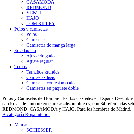
CASAMODA
REDMOND
VENTI
HAJO
TOM RIPLEY
Polos y camisetas
Polos
Camisetas
Camisetas de manga larga
Se adapta a
Ajuste delgado
Ajuste regular
Temas
Tamaños grandes
Camisetas lisas
Camisetas con estampado
Camisetas en paquete doble
Polos y Camisetas de Hombre | Estilos Casuales en España Descubre 
camisetas de hombre en camisas-de-hombre.es, con 34 referencias s
REDMOND, CASAMODA y HAJO. Para los hombres de Madrid,..
A categoría Ropa interior
Marcas
SCHIESSER