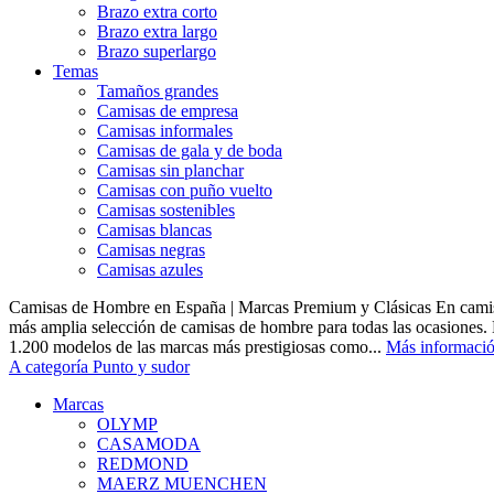
Brazo extra corto
Brazo extra largo
Brazo superlargo
Temas
Tamaños grandes
Camisas de empresa
Camisas informales
Camisas de gala y de boda
Camisas sin planchar
Camisas con puño vuelto
Camisas sostenibles
Camisas blancas
Camisas negras
Camisas azules
Camisas de Hombre en España | Marcas Premium y Clásicas En camis
más amplia selección de camisas de hombre para todas las ocasiones.
1.200 modelos de las marcas más prestigiosas como...
Más informaci
A categoría Punto y sudor
Marcas
OLYMP
CASAMODA
REDMOND
MAERZ MUENCHEN