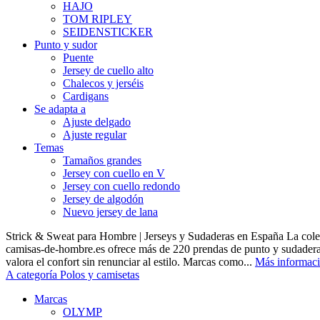
HAJO
TOM RIPLEY
SEIDENSTICKER
Punto y sudor
Puente
Jersey de cuello alto
Chalecos y jerséis
Cardigans
Se adapta a
Ajuste delgado
Ajuste regular
Temas
Tamaños grandes
Jersey con cuello en V
Jersey con cuello redondo
Jersey de algodón
Nuevo jersey de lana
Strick & Sweat para Hombre | Jerseys y Sudaderas en España La cole
camisas-de-hombre.es ofrece más de 220 prendas de punto y sudadera
valora el confort sin renunciar al estilo. Marcas como...
Más informac
A categoría Polos y camisetas
Marcas
OLYMP