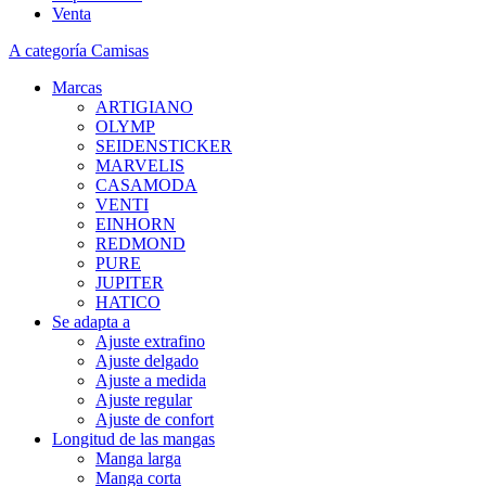
Venta
A categoría Camisas
Marcas
ARTIGIANO
OLYMP
SEIDENSTICKER
MARVELIS
CASAMODA
VENTI
EINHORN
REDMOND
PURE
JUPITER
HATICO
Se adapta a
Ajuste extrafino
Ajuste delgado
Ajuste a medida
Ajuste regular
Ajuste de confort
Longitud de las mangas
Manga larga
Manga corta