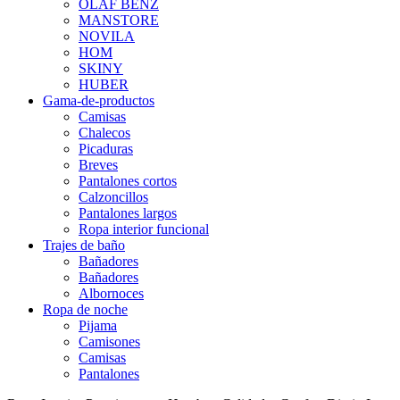
OLAF BENZ
MANSTORE
NOVILA
HOM
SKINY
HUBER
Gama-de-productos
Camisas
Chalecos
Picaduras
Breves
Pantalones cortos
Calzoncillos
Pantalones largos
Ropa interior funcional
Trajes de baño
Bañadores
Bañadores
Albornoces
Ropa de noche
Pijama
Camisones
Camisas
Pantalones