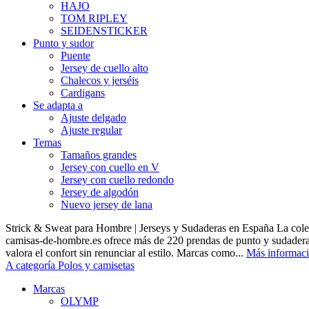
HAJO
TOM RIPLEY
SEIDENSTICKER
Punto y sudor
Puente
Jersey de cuello alto
Chalecos y jerséis
Cardigans
Se adapta a
Ajuste delgado
Ajuste regular
Temas
Tamaños grandes
Jersey con cuello en V
Jersey con cuello redondo
Jersey de algodón
Nuevo jersey de lana
Strick & Sweat para Hombre | Jerseys y Sudaderas en España La cole
camisas-de-hombre.es ofrece más de 220 prendas de punto y sudadera
valora el confort sin renunciar al estilo. Marcas como...
Más informac
A categoría Polos y camisetas
Marcas
OLYMP