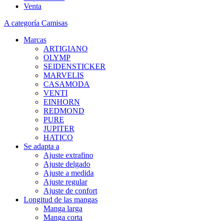
Venta
A categoría Camisas
Marcas
ARTIGIANO
OLYMP
SEIDENSTICKER
MARVELIS
CASAMODA
VENTI
EINHORN
REDMOND
PURE
JUPITER
HATICO
Se adapta a
Ajuste extrafino
Ajuste delgado
Ajuste a medida
Ajuste regular
Ajuste de confort
Longitud de las mangas
Manga larga
Manga corta