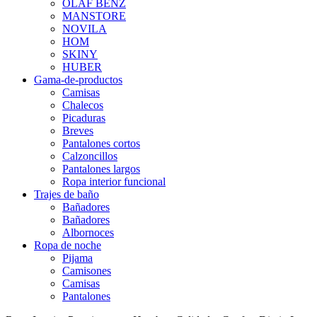
OLAF BENZ
MANSTORE
NOVILA
HOM
SKINY
HUBER
Gama-de-productos
Camisas
Chalecos
Picaduras
Breves
Pantalones cortos
Calzoncillos
Pantalones largos
Ropa interior funcional
Trajes de baño
Bañadores
Bañadores
Albornoces
Ropa de noche
Pijama
Camisones
Camisas
Pantalones