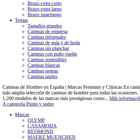
Brazo extra corto
Brazo extra largo
Brazo superlargo
Temas
Tamaños grandes
Camisas de empresa
Camisas informales
Camisas de gala y de boda
Camisas sin planchar
Camisas con puño vuelto
Camisas sostenibles
Camisas blancas
Camisas negras
Camisas azules
Camisas de Hombre en España | Marcas Premium y Clásicas En camis
más amplia selección de camisas de hombre para todas las ocasiones.
1.200 modelos de las marcas más prestigiosas como...
Más informaci
A categoría Punto y sudor
Marcas
OLYMP
CASAMODA
REDMOND
MAERZ MUENCHEN