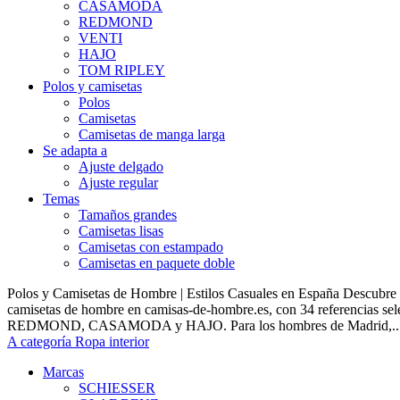
CASAMODA
REDMOND
VENTI
HAJO
TOM RIPLEY
Polos y camisetas
Polos
Camisetas
Camisetas de manga larga
Se adapta a
Ajuste delgado
Ajuste regular
Temas
Tamaños grandes
Camisetas lisas
Camisetas con estampado
Camisetas en paquete doble
Polos y Camisetas de Hombre | Estilos Casuales en España Descubre 
camisetas de hombre en camisas-de-hombre.es, con 34 referencias s
REDMOND, CASAMODA y HAJO. Para los hombres de Madrid,..
A categoría Ropa interior
Marcas
SCHIESSER