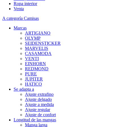
Ropa interior
Venta
A categoría Camisas
Marcas
ARTIGIANO
OLYMP
SEIDENSTICKER
MARVELIS
CASAMODA
VENTI
EINHORN
REDMOND
PURE
JUPITER
HATICO
Se adapta a
Ajuste extrafino
Ajuste delgado
Ajuste a medida
Ajuste regular
Ajuste de confort
Longitud de las mangas
Manga larga