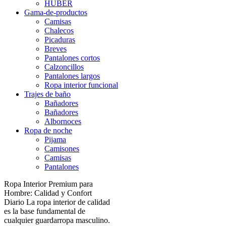
HUBER
Gama-de-productos
Camisas
Chalecos
Picaduras
Breves
Pantalones cortos
Calzoncillos
Pantalones largos
Ropa interior funcional
Trajes de baño
Bañadores
Bañadores
Albornoces
Ropa de noche
Pijama
Camisones
Camisas
Pantalones
Ropa Interior Premium para
Hombre: Calidad y Confort
Diario La ropa interior de calidad
es la base fundamental de
cualquier guardarropa masculino.