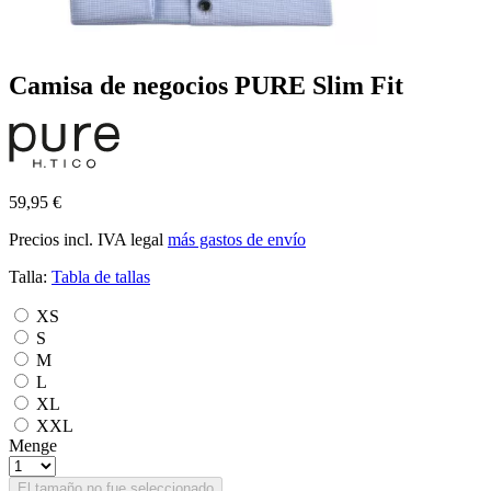
Camisa de negocios PURE Slim Fit
59,95 €
Precios incl. IVA legal
más gastos de envío
Talla:
Tabla de tallas
XS
S
M
L
XL
XXL
Menge
El tamaño no fue seleccionado