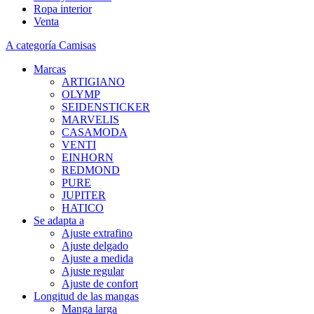
Ropa interior
Venta
A categoría Camisas
Marcas
ARTIGIANO
OLYMP
SEIDENSTICKER
MARVELIS
CASAMODA
VENTI
EINHORN
REDMOND
PURE
JUPITER
HATICO
Se adapta a
Ajuste extrafino
Ajuste delgado
Ajuste a medida
Ajuste regular
Ajuste de confort
Longitud de las mangas
Manga larga