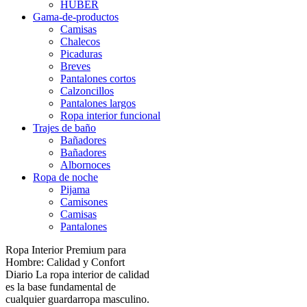
HUBER
Gama-de-productos
Camisas
Chalecos
Picaduras
Breves
Pantalones cortos
Calzoncillos
Pantalones largos
Ropa interior funcional
Trajes de baño
Bañadores
Bañadores
Albornoces
Ropa de noche
Pijama
Camisones
Camisas
Pantalones
Ropa Interior Premium para
Hombre: Calidad y Confort
Diario La ropa interior de calidad
es la base fundamental de
cualquier guardarropa masculino.