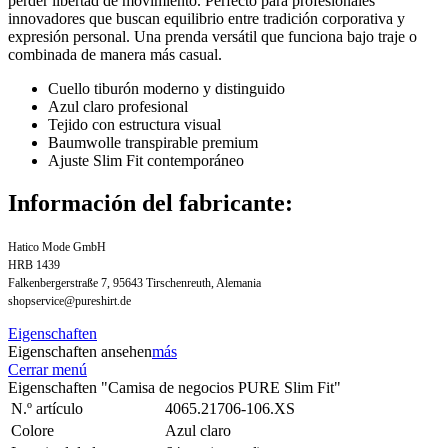
perder libertad de movimiento. Perfecto para profesionales
innovadores que buscan equilibrio entre tradición corporativa y
expresión personal. Una prenda versátil que funciona bajo traje o
combinada de manera más casual.
Cuello tiburón moderno y distinguido
Azul claro profesional
Tejido con estructura visual
Baumwolle transpirable premium
Ajuste Slim Fit contemporáneo
Información del fabricante:
Hatico Mode GmbH
HRB 1439
Falkenbergerstraße 7, 95643 Tirschenreuth, Alemania
shopservice@pureshirt.de
Eigenschaften
Eigenschaften ansehen
más
Cerrar menú
Eigenschaften "Camisa de negocios PURE Slim Fit"
N.º artículo
4065.21706-106.XS
Colore
Azul claro