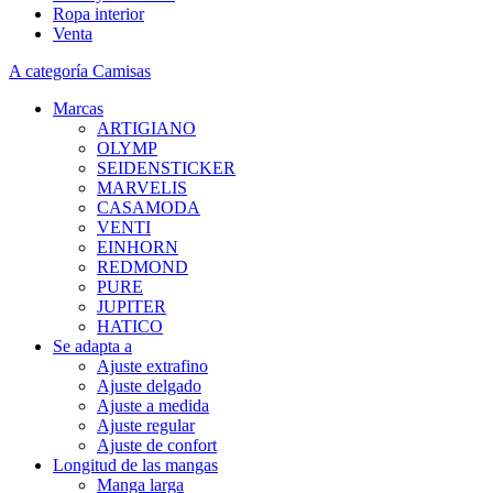
Ropa interior
Venta
A categoría Camisas
Marcas
ARTIGIANO
OLYMP
SEIDENSTICKER
MARVELIS
CASAMODA
VENTI
EINHORN
REDMOND
PURE
JUPITER
HATICO
Se adapta a
Ajuste extrafino
Ajuste delgado
Ajuste a medida
Ajuste regular
Ajuste de confort
Longitud de las mangas
Manga larga