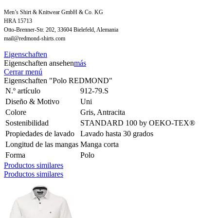
Men’s Shirt & Knitwear GmbH & Co. KG
HRA 15713
Otto-Brenner-Str. 202, 33604 Bielefeld, Alemania
mail@redmond-shirts.com
Eigenschaften
Eigenschaften ansehen
más
Cerrar menú
Eigenschaften "Polo REDMOND"
N.º artículo
912-79.S
Diseño & Motivo
Uni
Colore
Gris, Antracita
Sostenibilidad
STANDARD 100 by OEKO-TEX®
Propiedades de lavado
Lavado hasta 30 grados
Longitud de las mangas
Manga corta
Forma
Polo
Productos similares
Productos similares