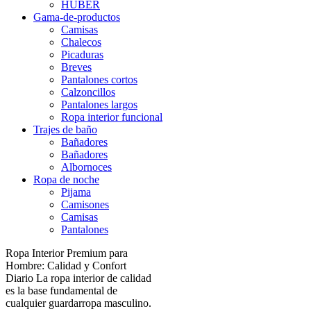
HUBER
Gama-de-productos
Camisas
Chalecos
Picaduras
Breves
Pantalones cortos
Calzoncillos
Pantalones largos
Ropa interior funcional
Trajes de baño
Bañadores
Bañadores
Albornoces
Ropa de noche
Pijama
Camisones
Camisas
Pantalones
Ropa Interior Premium para
Hombre: Calidad y Confort
Diario La ropa interior de calidad
es la base fundamental de
cualquier guardarropa masculino.