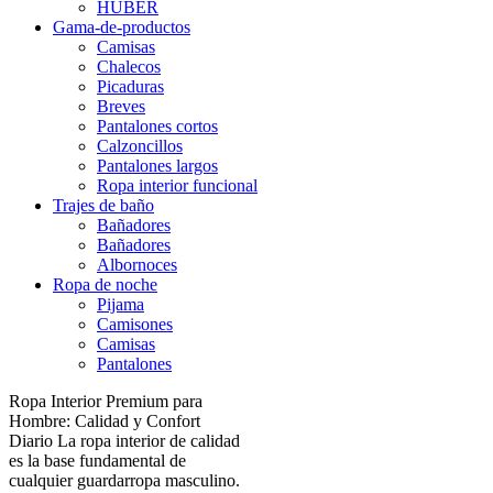
HUBER
Gama-de-productos
Camisas
Chalecos
Picaduras
Breves
Pantalones cortos
Calzoncillos
Pantalones largos
Ropa interior funcional
Trajes de baño
Bañadores
Bañadores
Albornoces
Ropa de noche
Pijama
Camisones
Camisas
Pantalones
Ropa Interior Premium para
Hombre: Calidad y Confort
Diario La ropa interior de calidad
es la base fundamental de
cualquier guardarropa masculino.