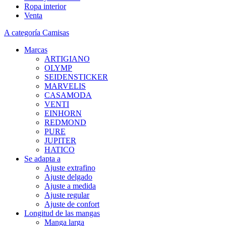
Ropa interior
Venta
A categoría Camisas
Marcas
ARTIGIANO
OLYMP
SEIDENSTICKER
MARVELIS
CASAMODA
VENTI
EINHORN
REDMOND
PURE
JUPITER
HATICO
Se adapta a
Ajuste extrafino
Ajuste delgado
Ajuste a medida
Ajuste regular
Ajuste de confort
Longitud de las mangas
Manga larga