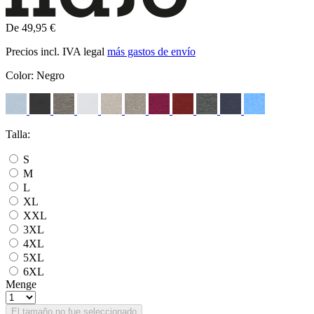
De 49,95 €
Precios incl. IVA legal
más gastos de envío
Color:
Negro
Talla:
S
M
L
XL
XXL
3XL
4XL
5XL
6XL
Menge
El tamaño no fue seleccionado