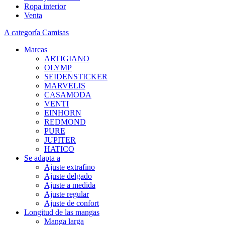
Ropa interior
Venta
A categoría Camisas
Marcas
ARTIGIANO
OLYMP
SEIDENSTICKER
MARVELIS
CASAMODA
VENTI
EINHORN
REDMOND
PURE
JUPITER
HATICO
Se adapta a
Ajuste extrafino
Ajuste delgado
Ajuste a medida
Ajuste regular
Ajuste de confort
Longitud de las mangas
Manga larga