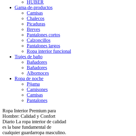
HUBER
Gama-de-productos
Camisas
Chalecos
Picaduras
Breves
Pantalones cortos
Calzoncillos
Pantalones largos
Ropa interior funcional
Trajes de baño
Bañadores
Bañadores
Albornoces
Ropa de noche
Pijama
Camisones
Camisas
Pantalones
Ropa Interior Premium para
Hombre: Calidad y Confort
Diario La ropa interior de calidad
es la base fundamental de
cualquier guardarropa masculino.