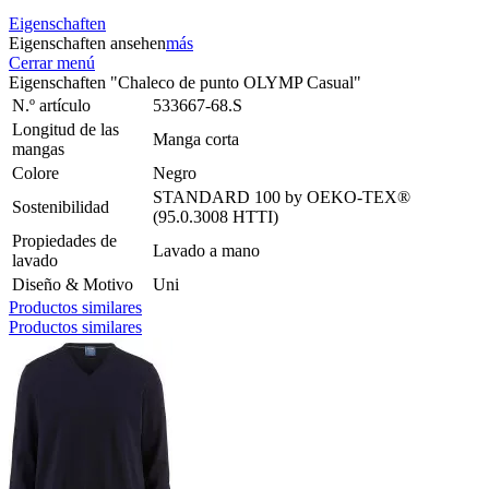
Eigenschaften
Eigenschaften ansehen
más
Cerrar menú
Eigenschaften "Chaleco de punto OLYMP Casual"
N.º artículo
533667-68.S
Longitud de las
Manga corta
mangas
Colore
Negro
STANDARD 100 by OEKO-TEX®
Sostenibilidad
(95.0.3008 HTTI)
Propiedades de
Lavado a mano
lavado
Diseño & Motivo
Uni
Productos similares
Productos similares