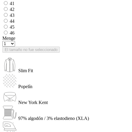
41
42
43
44
45
46
Menge
El tamaño no fue seleccionado
Slim Fit
Popelín
New York Kent
97% algodón / 3% elastodieno (XLA)