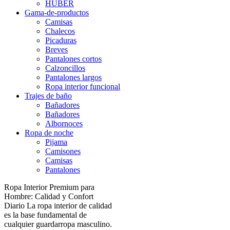
HUBER
Gama-de-productos
Camisas
Chalecos
Picaduras
Breves
Pantalones cortos
Calzoncillos
Pantalones largos
Ropa interior funcional
Trajes de baño
Bañadores
Bañadores
Albornoces
Ropa de noche
Pijama
Camisones
Camisas
Pantalones
Ropa Interior Premium para
Hombre: Calidad y Confort
Diario La ropa interior de calidad
es la base fundamental de
cualquier guardarropa masculino.