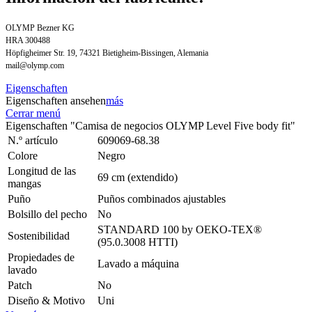
OLYMP Bezner KG
HRA 300488
Höpfigheimer Str. 19, 74321 Bietigheim-Bissingen, Alemania
mail@olymp.com
Eigenschaften
Eigenschaften ansehen
más
Cerrar menú
Eigenschaften "Camisa de negocios OLYMP Level Five body fit"
N.º artículo
609069-68.38
Colore
Negro
Longitud de las
69 cm (extendido)
mangas
Puño
Puños combinados ajustables
Bolsillo del pecho
No
STANDARD 100 by OEKO-TEX®
Sostenibilidad
(95.0.3008 HTTI)
Propiedades de
Lavado a máquina
lavado
Patch
No
Diseño & Motivo
Uni