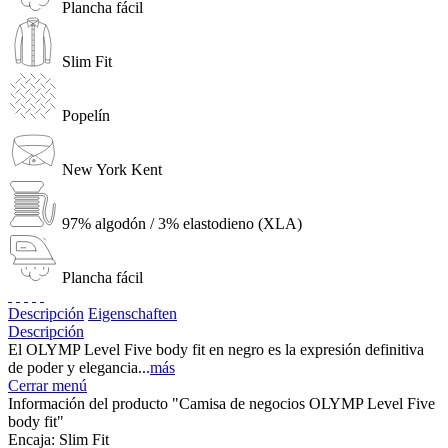
Plancha fácil
Slim Fit
Popelín
New York Kent
97% algodón / 3% elastodieno (XLA)
Plancha fácil
Descripción
Eigenschaften
Descripción
El OLYMP Level Five body fit en negro es la expresión definitiva
de poder y elegancia...
más
Cerrar menú
Información del producto "Camisa de negocios OLYMP Level Five
body fit"
Encaja:
Slim Fit