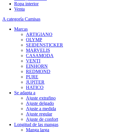
Ropa interior
Venta
A categoría Camisas
Marcas
ARTIGIANO
OLYMP
SEIDENSTICKER
MARVELIS
CASAMODA
VENTI
EINHORN
REDMOND
PURE
JUPITER
HATICO
Se adapta a
Ajuste extrafino
Ajuste delgado
Ajuste a medida
Ajuste regular
Ajuste de confort
Longitud de las mangas
Manga larga