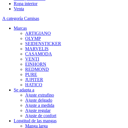
Ropa interior
Venta
A categoría Camisas
Marcas
ARTIGIANO
OLYMP
SEIDENSTICKER
MARVELIS
CASAMODA
VENTI
EINHORN
REDMOND
PURE
JUPITER
HATICO
Se adapta a
Ajuste extrafino
Ajuste delgado
Ajuste a medida
Ajuste regular
Ajuste de confort
Longitud de las mangas
Manga larga