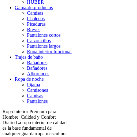
HUBER
Gama-de-productos
Camisas
Chalecos
Picaduras
Breves
Pantalones cortos
Calzoncillos
Pantalones largos
Ropa interior funcional
Trajes de baño
Bañadores
Bañadores
Albornoces
Ropa de noche
Pijama
Camisones
Camisas
Pantalones
Ropa Interior Premium para
Hombre: Calidad y Confort
Diario La ropa interior de calidad
es la base fundamental de
cualquier guardarropa masculino.