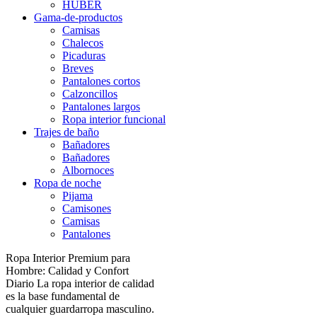
HUBER
Gama-de-productos
Camisas
Chalecos
Picaduras
Breves
Pantalones cortos
Calzoncillos
Pantalones largos
Ropa interior funcional
Trajes de baño
Bañadores
Bañadores
Albornoces
Ropa de noche
Pijama
Camisones
Camisas
Pantalones
Ropa Interior Premium para
Hombre: Calidad y Confort
Diario La ropa interior de calidad
es la base fundamental de
cualquier guardarropa masculino.