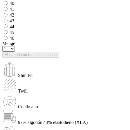
40
41
42
43
44
45
46
Menge
El tamaño no fue seleccionado
Slim Fit
Twill
Cuello alto
97% algodón / 3% elastodieno (XLA)