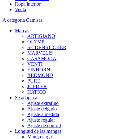
Ropa interior
Venta
A categoría Camisas
Marcas
ARTIGIANO
OLYMP
SEIDENSTICKER
MARVELIS
CASAMODA
VENTI
EINHORN
REDMOND
PURE
JUPITER
HATICO
Se adapta a
Ajuste extrafino
Ajuste delgado
Ajuste a medida
Ajuste regular
Ajuste de confort
Longitud de las mangas
Manga larga