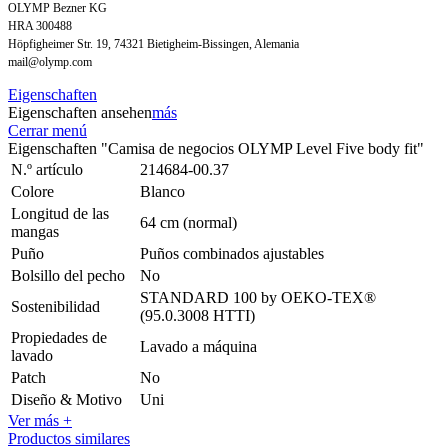
OLYMP Bezner KG
HRA 300488
Höpfigheimer Str. 19, 74321 Bietigheim-Bissingen, Alemania
mail@olymp.com
Eigenschaften
Eigenschaften ansehen
más
Cerrar menú
Eigenschaften "Camisa de negocios OLYMP Level Five body fit"
N.º artículo
214684-00.37
Colore
Blanco
Longitud de las
64 cm (normal)
mangas
Puño
Puños combinados ajustables
Bolsillo del pecho
No
STANDARD 100 by OEKO-TEX®
Sostenibilidad
(95.0.3008 HTTI)
Propiedades de
Lavado a máquina
lavado
Patch
No
Diseño & Motivo
Uni
Ver más +
Productos similares