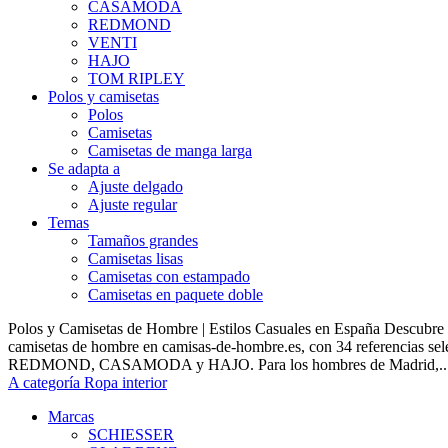
CASAMODA
REDMOND
VENTI
HAJO
TOM RIPLEY
Polos y camisetas
Polos
Camisetas
Camisetas de manga larga
Se adapta a
Ajuste delgado
Ajuste regular
Temas
Tamaños grandes
Camisetas lisas
Camisetas con estampado
Camisetas en paquete doble
Polos y Camisetas de Hombre | Estilos Casuales en España Descubre 
camisetas de hombre en camisas-de-hombre.es, con 34 referencias s
REDMOND, CASAMODA y HAJO. Para los hombres de Madrid,..
A categoría Ropa interior
Marcas
SCHIESSER