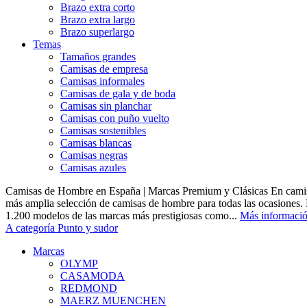
Brazo extra corto
Brazo extra largo
Brazo superlargo
Temas
Tamaños grandes
Camisas de empresa
Camisas informales
Camisas de gala y de boda
Camisas sin planchar
Camisas con puño vuelto
Camisas sostenibles
Camisas blancas
Camisas negras
Camisas azules
Camisas de Hombre en España | Marcas Premium y Clásicas En camis
más amplia selección de camisas de hombre para todas las ocasiones.
1.200 modelos de las marcas más prestigiosas como...
Más informaci
A categoría Punto y sudor
Marcas
OLYMP
CASAMODA
REDMOND
MAERZ MUENCHEN