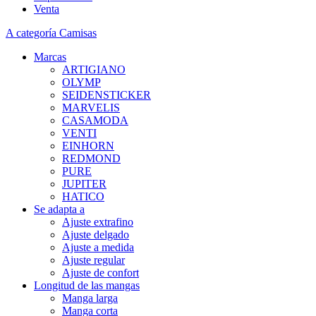
Venta
A categoría Camisas
Marcas
ARTIGIANO
OLYMP
SEIDENSTICKER
MARVELIS
CASAMODA
VENTI
EINHORN
REDMOND
PURE
JUPITER
HATICO
Se adapta a
Ajuste extrafino
Ajuste delgado
Ajuste a medida
Ajuste regular
Ajuste de confort
Longitud de las mangas
Manga larga
Manga corta