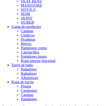
OLAF BENZ
MANSTORE
NOVILA
HOM
SKINY
HUBER
Gama-de-productos
Camisas
Chalecos
Picaduras
Breves
Pantalones cortos
Calzoncillos
Pantalones largos
Ropa interior funcional
Trajes de baño
Bañadores
Bañadores
Albornoces
Ropa de noche
Pijama
Camisones
Camisas
Pantalones