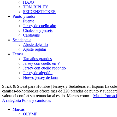
HAJO
TOM RIPLEY
SEIDENSTICKER
Punto y sudor
Puente
Jersey de cuello alto
Chalecos y jerséis
Cardigans
Se adapta a
Ajuste delgado
Ajuste regular
Temas
Tamaños grandes
Jersey con cuello en V
Jersey con cuello redondo
Jersey de algodón
Nuevo jersey de lana
Strick & Sweat para Hombre | Jerseys y Sudaderas en España La cole
camisas-de-hombre.es ofrece más de 220 prendas de punto y sudadera
valora el confort sin renunciar al estilo. Marcas como...
Más informac
A categoría Polos y camisetas
Marcas
OLYMP