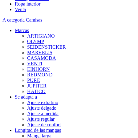
Ropa interior
Venta
A categoría Camisas
Marcas
ARTIGIANO
OLYMP
SEIDENSTICKER
MARVELIS
CASAMODA
VENTI
EINHORN
REDMOND
PURE
JUPITER
HATICO
Se adapta a
Ajuste extrafino
Ajuste delgado
Ajuste a medida
Ajuste regular
Ajuste de confort
Longitud de las mangas
Manga larga