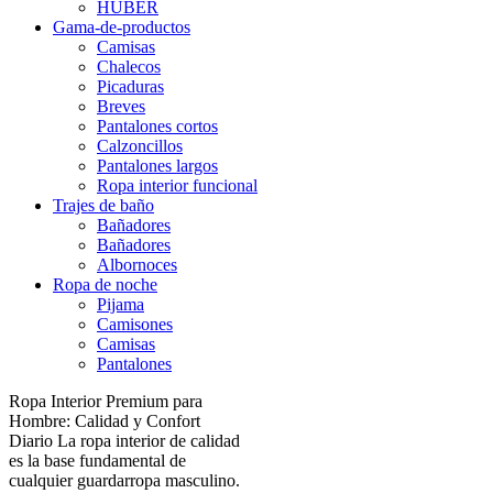
HUBER
Gama-de-productos
Camisas
Chalecos
Picaduras
Breves
Pantalones cortos
Calzoncillos
Pantalones largos
Ropa interior funcional
Trajes de baño
Bañadores
Bañadores
Albornoces
Ropa de noche
Pijama
Camisones
Camisas
Pantalones
Ropa Interior Premium para
Hombre: Calidad y Confort
Diario La ropa interior de calidad
es la base fundamental de
cualquier guardarropa masculino.