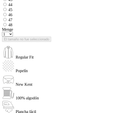
44
45
46
47
48
Menge
El tamaño no fue seleccionado
Regular Fit
Popelín
New Kent
100% algodón
Plancha fácil