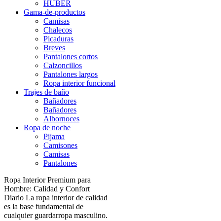
HUBER
Gama-de-productos
Camisas
Chalecos
Picaduras
Breves
Pantalones cortos
Calzoncillos
Pantalones largos
Ropa interior funcional
Trajes de baño
Bañadores
Bañadores
Albornoces
Ropa de noche
Pijama
Camisones
Camisas
Pantalones
Ropa Interior Premium para
Hombre: Calidad y Confort
Diario La ropa interior de calidad
es la base fundamental de
cualquier guardarropa masculino.