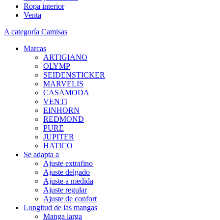
Ropa interior
Venta
A categoría Camisas
Marcas
ARTIGIANO
OLYMP
SEIDENSTICKER
MARVELIS
CASAMODA
VENTI
EINHORN
REDMOND
PURE
JUPITER
HATICO
Se adapta a
Ajuste extrafino
Ajuste delgado
Ajuste a medida
Ajuste regular
Ajuste de confort
Longitud de las mangas
Manga larga