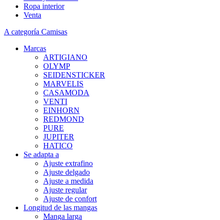
Ropa interior
Venta
A categoría Camisas
Marcas
ARTIGIANO
OLYMP
SEIDENSTICKER
MARVELIS
CASAMODA
VENTI
EINHORN
REDMOND
PURE
JUPITER
HATICO
Se adapta a
Ajuste extrafino
Ajuste delgado
Ajuste a medida
Ajuste regular
Ajuste de confort
Longitud de las mangas
Manga larga