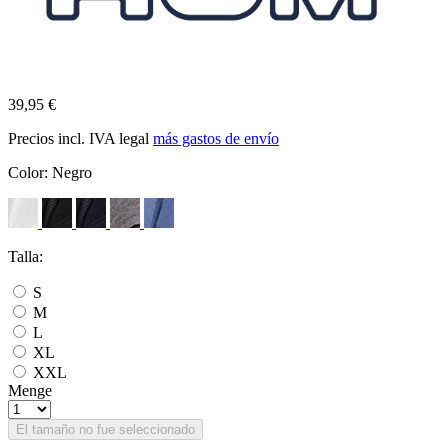
39,95 €
Precios incl. IVA legal
más gastos de envío
Color:
Negro
Talla:
S
M
L
XL
XXL
Menge
El tamaño no fue seleccionado