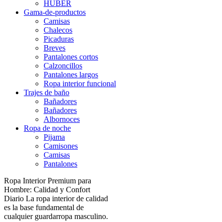
HUBER
Gama-de-productos
Camisas
Chalecos
Picaduras
Breves
Pantalones cortos
Calzoncillos
Pantalones largos
Ropa interior funcional
Trajes de baño
Bañadores
Bañadores
Albornoces
Ropa de noche
Pijama
Camisones
Camisas
Pantalones
Ropa Interior Premium para
Hombre: Calidad y Confort
Diario La ropa interior de calidad
es la base fundamental de
cualquier guardarropa masculino.