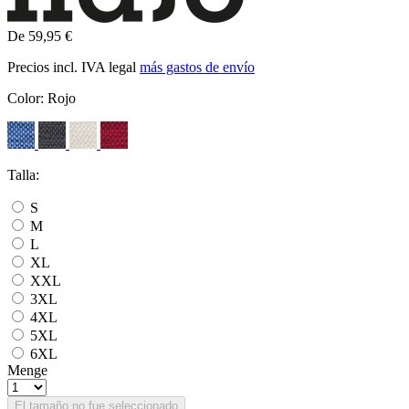
De 59,95 €
Precios incl. IVA legal
más gastos de envío
Color:
Rojo
Talla:
S
M
L
XL
XXL
3XL
4XL
5XL
6XL
Menge
El tamaño no fue seleccionado