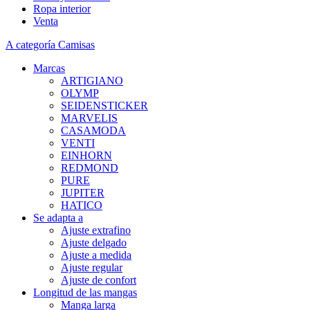
Ropa interior
Venta
A categoría Camisas
Marcas
ARTIGIANO
OLYMP
SEIDENSTICKER
MARVELIS
CASAMODA
VENTI
EINHORN
REDMOND
PURE
JUPITER
HATICO
Se adapta a
Ajuste extrafino
Ajuste delgado
Ajuste a medida
Ajuste regular
Ajuste de confort
Longitud de las mangas
Manga larga