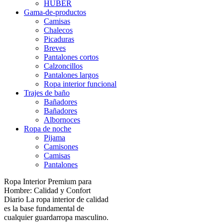
HUBER
Gama-de-productos
Camisas
Chalecos
Picaduras
Breves
Pantalones cortos
Calzoncillos
Pantalones largos
Ropa interior funcional
Trajes de baño
Bañadores
Bañadores
Albornoces
Ropa de noche
Pijama
Camisones
Camisas
Pantalones
Ropa Interior Premium para
Hombre: Calidad y Confort
Diario La ropa interior de calidad
es la base fundamental de
cualquier guardarropa masculino.