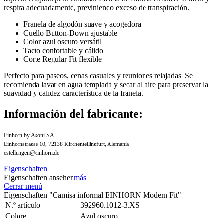
respira adecuadamente, previniendo exceso de transpiración.
Franela de algodón suave y acogedora
Cuello Button-Down ajustable
Color azul oscuro versátil
Tacto confortable y cálido
Corte Regular Fit flexible
Perfecto para paseos, cenas casuales y reuniones relajadas. Se
recomienda lavar en agua templada y secar al aire para preservar la
suavidad y calidez característica de la franela.
Información del fabricante:
Einhorn by Asoni SA
Einhornstrasse 10, 72138 Kirchentellinsfurt, Alemania
estellungen@einhorn.de
Eigenschaften
Eigenschaften ansehen
más
Cerrar menú
Eigenschaften "Camisa informal EINHORN Modern Fit"
N.º artículo
392960.1012-3.XS
Colore
Azul oscuro