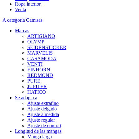
Ropa interior
Venta
A categoría Camisas
Marcas
ARTIGIANO
OLYMP
SEIDENSTICKER
MARVELIS
CASAMODA
VENTI
EINHORN
REDMOND
PURE
JUPITER
HATICO
Se adapta a
Ajuste extrafino
Ajuste delgado
Ajuste a medida
Ajuste regular
Ajuste de confort
Longitud de las mangas
Manga larga