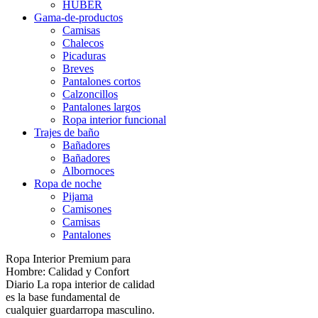
HUBER
Gama-de-productos
Camisas
Chalecos
Picaduras
Breves
Pantalones cortos
Calzoncillos
Pantalones largos
Ropa interior funcional
Trajes de baño
Bañadores
Bañadores
Albornoces
Ropa de noche
Pijama
Camisones
Camisas
Pantalones
Ropa Interior Premium para
Hombre: Calidad y Confort
Diario La ropa interior de calidad
es la base fundamental de
cualquier guardarropa masculino.