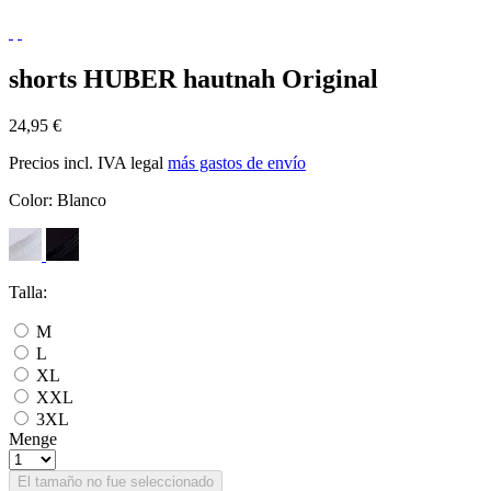
shorts HUBER hautnah Original
24,95 €
Precios incl. IVA legal
más gastos de envío
Color:
Blanco
Talla:
M
L
XL
XXL
3XL
Menge
El tamaño no fue seleccionado