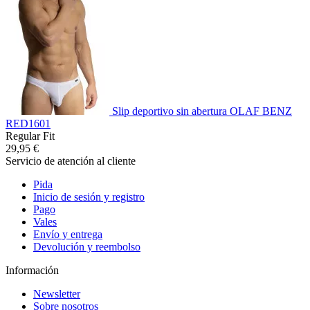
Slip deportivo sin abertura OLAF BENZ
RED1601
Regular Fit
29,95 €
Servicio de atención al cliente
Pida
Inicio de sesión y registro
Pago
Vales
Envío y entrega
Devolución y reembolso
Información
Newsletter
Sobre nosotros