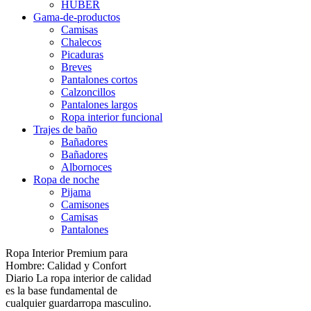
HUBER
Gama-de-productos
Camisas
Chalecos
Picaduras
Breves
Pantalones cortos
Calzoncillos
Pantalones largos
Ropa interior funcional
Trajes de baño
Bañadores
Bañadores
Albornoces
Ropa de noche
Pijama
Camisones
Camisas
Pantalones
Ropa Interior Premium para
Hombre: Calidad y Confort
Diario La ropa interior de calidad
es la base fundamental de
cualquier guardarropa masculino.