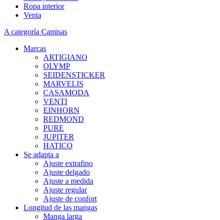
Ropa interior
Venta
A categoría Camisas
Marcas
ARTIGIANO
OLYMP
SEIDENSTICKER
MARVELIS
CASAMODA
VENTI
EINHORN
REDMOND
PURE
JUPITER
HATICO
Se adapta a
Ajuste extrafino
Ajuste delgado
Ajuste a medida
Ajuste regular
Ajuste de confort
Longitud de las mangas
Manga larga